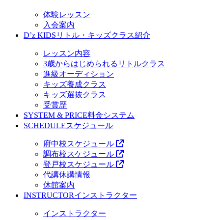
体験レッスン
入会案内
D’z KIDS
リトル・キッズクラス紹介
レッスン内容
3歳からはじめられるリトルクラス
進級オーディション
キッズ養成クラス
キッズ選抜クラス
受賞歴
SYSTEM & PRICE
料金システム
SCHEDULE
スケジュール
府中校スケジュール
調布校スケジュール
登戸校スケジュール
代講休講情報
休館案内
INSTRUCTOR
インストラクター
インストラクター