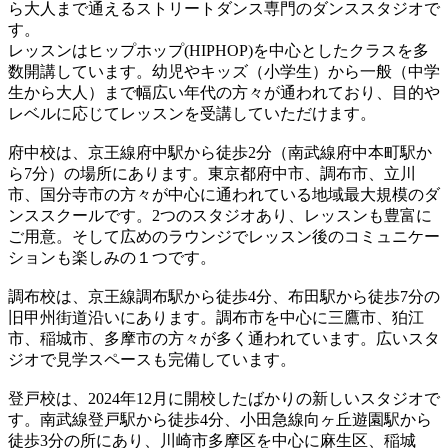
ら大人まで通えるストリートダンス専門のダンススタジオで
す。
レッスンはヒップホップ(HIPHOP)を中心としたクラスを多
数開講しています。幼児やキッズ（小学生）から一般（中学
生から大人）まで幅広い年代の方々が通われており、目的や
レベルに応じてレッスンを受講していただけます。
府中校は、京王線府中駅から徒歩2分（南武線府中本町駅か
ら7分）の場所にあります。東京都府中市、調布市、立川
市、国分寺市の方々が中心に通われている地域最大規模のダ
ンススクールです。2つのスタジオあり、レッスンも豊富に
ご用意。そして広めのラウンジでレッスン後のコミュニケー
ションも楽しみの１つです。
調布校は、京王線調布駅から徒歩4分、布田駅から徒歩7分の
旧甲州街道沿いにあります。調布市を中心に三鷹市、狛江
市、稲城市、多摩市の方々が多く通われています。広いスタ
ジオで見学スペースも完備しています。
登戸校は、2024年12月に開校したばかりの新しいスタジオで
す。南武線登戸駅から徒歩4分、小田急線向ヶ丘遊園駅から
徒歩3分の所にあり、川崎市多摩区を中心に麻生区、稲城