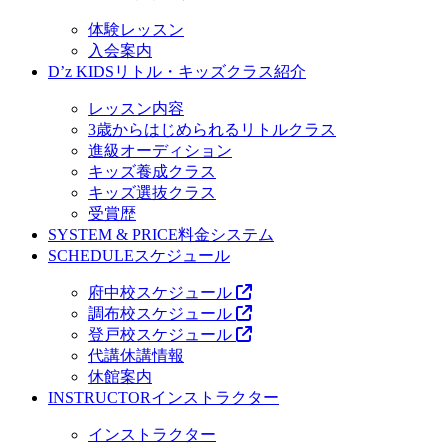
体験レッスン
入会案内
D’z KIDS
リトル・キッズクラス紹介
レッスン内容
3歳からはじめられるリトルクラス
進級オーディション
キッズ養成クラス
キッズ選抜クラス
受賞歴
SYSTEM & PRICE
料金システム
SCHEDULE
スケジュール
府中校スケジュール
調布校スケジュール
登戸校スケジュール
代講休講情報
休館案内
INSTRUCTOR
インストラクター
インストラクター