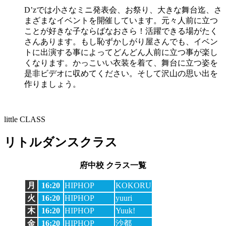
D’zでは小さなミニ発表会、お祭り、大きな舞台迄、さ
まざまなイベントを開催しています。元々人前に立つ
ことが好きな子ならばなおさら！活躍できる場がたく
さんあります。もし恥ずかしがり屋さんでも、イベン
トに出演する事によってどんどん人前に立つ事が楽し
くなります。かっこいい衣装を着て、舞台に立つ姿を
是非ビデオに収めてください。そして沢山の思い出を
作りましょう。
little CLASS
リトルダンスクラス
府中校 クラス一覧
月
16:20
HIPHOP
KOKORU
火
16:20
HIPHOP
yuuri
木
16:20
HIPHOP
Yuuk!
金
16:20
HIPHOP
沙都