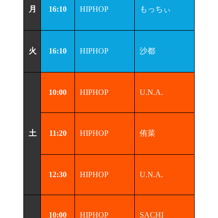
月
16:10
HIPHOP
もっちぃ
火
16:10
HIPHOP
沙都
10:00
HIPHOP
U.N.A.
土
11:20
HIPHOP
侑菜
12:30
HIPHOP
U.N.A.
10:00
HIPHOP
SACHI