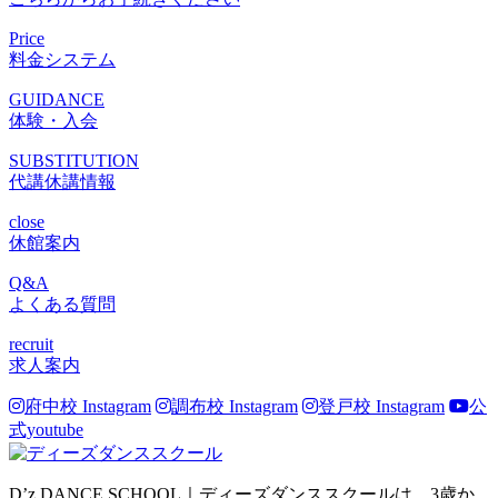
Price
料金システム
GUIDANCE
体験・入会
SUBSTITUTION
代講休講情報
close
休館案内
Q&A
よくある質問
recruit
求人案内
府中校 Instagram
調布校 Instagram
登戸校 Instagram
公
式youtube
D’z DANCE SCHOOL｜ディーズダンススクールは、3歳か