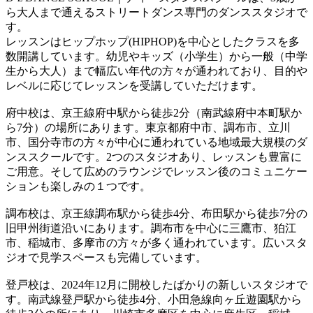
ら大人まで通えるストリートダンス専門のダンススタジオで
す。
レッスンはヒップホップ(HIPHOP)を中心としたクラスを多
数開講しています。幼児やキッズ（小学生）から一般（中学
生から大人）まで幅広い年代の方々が通われており、目的や
レベルに応じてレッスンを受講していただけます。
府中校は、京王線府中駅から徒歩2分（南武線府中本町駅か
ら7分）の場所にあります。東京都府中市、調布市、立川
市、国分寺市の方々が中心に通われている地域最大規模のダ
ンススクールです。2つのスタジオあり、レッスンも豊富に
ご用意。そして広めのラウンジでレッスン後のコミュニケー
ションも楽しみの１つです。
調布校は、京王線調布駅から徒歩4分、布田駅から徒歩7分の
旧甲州街道沿いにあります。調布市を中心に三鷹市、狛江
市、稲城市、多摩市の方々が多く通われています。広いスタ
ジオで見学スペースも完備しています。
登戸校は、2024年12月に開校したばかりの新しいスタジオで
す。南武線登戸駅から徒歩4分、小田急線向ヶ丘遊園駅から