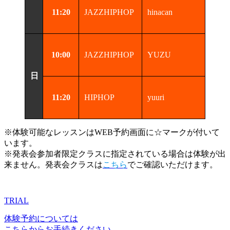
11:20
JAZZHIPHOP
hinacan
10:00
JAZZHIPHOP
YUZU
日
11:20
HIPHOP
yuuri
※体験可能なレッスンはWEB予約画面に☆マークが付いて
います。
※発表会参加者限定クラスに指定されている場合は体験が出
来ません。発表会クラスは
こちら
でご確認いただけます。
TRIAL
体験予約については
こちらからお手続きください