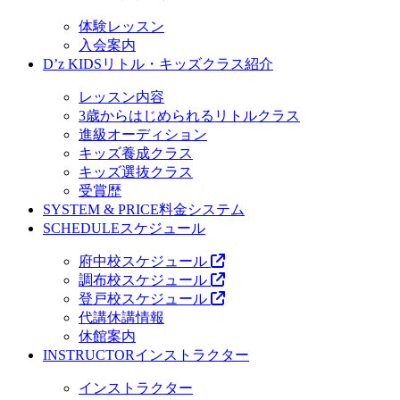
体験レッスン
入会案内
D’z KIDS
リトル・キッズクラス紹介
レッスン内容
3歳からはじめられるリトルクラス
進級オーディション
キッズ養成クラス
キッズ選抜クラス
受賞歴
SYSTEM & PRICE
料金システム
SCHEDULE
スケジュール
府中校スケジュール
調布校スケジュール
登戸校スケジュール
代講休講情報
休館案内
INSTRUCTOR
インストラクター
インストラクター