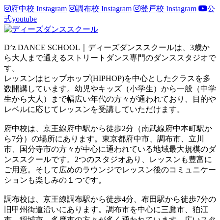
府中校 Instagram
調布校 Instagram
登戸校 Instagram
公
式youtube
D’z DANCE SCHOOL｜ディーズダンススクールは、3歳か
ら大人まで通えるストリートダンス専門のダンススタジオで
す。
レッスンはヒップホップ(HIPHOP)を中心としたクラスを多
数開講しています。幼児やキッズ（小学生）から一般（中学
生から大人）まで幅広い年代の方々が通われており、目的や
レベルに応じてレッスンを受講していただけます。
府中校は、京王線府中駅から徒歩2分（南武線府中本町駅か
ら7分）の場所にあります。東京都府中市、調布市、立川
市、国分寺市の方々が中心に通われている地域最大規模のダ
ンススクールです。2つのスタジオあり、レッスンも豊富に
ご用意。そして広めのラウンジでレッスン後のコミュニケー
ションも楽しみの１つです。
調布校は、京王線調布駅から徒歩4分、布田駅から徒歩7分の
旧甲州街道沿いにあります。調布市を中心に三鷹市、狛江
市、稲城市、多摩市の方々が多く通われています。広いスタ