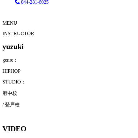
044-281-6025
MENU
INSTRUCTOR
yuzuki
genre：
HIPHOP
STUDIO：
府中校
/ 登戸校
VIDEO