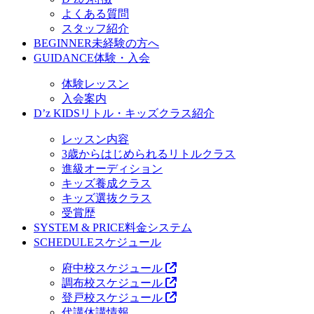
よくある質問
スタッフ紹介
BEGINNER
未経験の方へ
GUIDANCE
体験・入会
体験レッスン
入会案内
D’z KIDS
リトル・キッズクラス紹介
レッスン内容
3歳からはじめられるリトルクラス
進級オーディション
キッズ養成クラス
キッズ選抜クラス
受賞歴
SYSTEM & PRICE
料金システム
SCHEDULE
スケジュール
府中校スケジュール
調布校スケジュール
登戸校スケジュール
代講休講情報