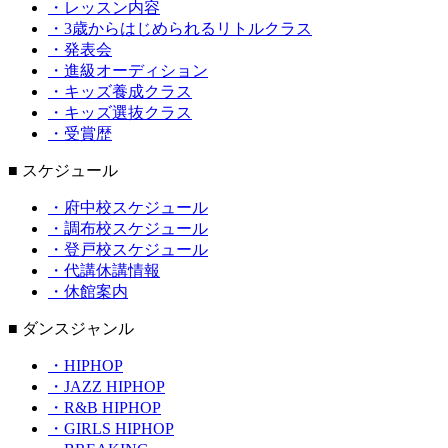
・レッスン内容
・3歳からはじめられるリトルクラス
・発表会
・進級オーディション
・キッズ養成クラス
・キッズ選抜クラス
・受賞歴
■ スケジュール
・府中校スケジュール
・調布校スケジュール
・登戸校スケジュール
・代講休講情報
・休館案内
■ ダンスジャンル
・HIPHOP
・JAZZ HIPHOP
・R&B HIPHOP
・GIRLS HIPHOP