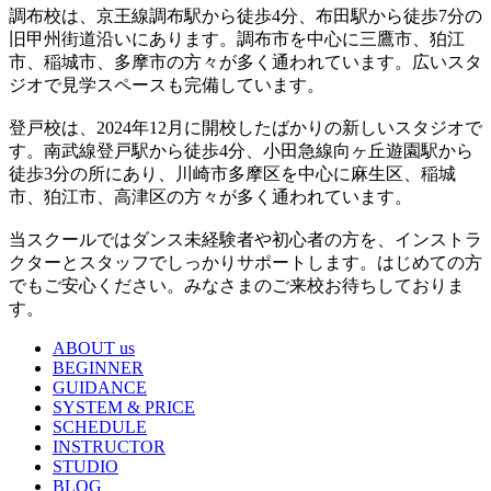
調布校は、京王線調布駅から徒歩4分、布田駅から徒歩7分の
旧甲州街道沿いにあります。調布市を中心に三鷹市、狛江
市、稲城市、多摩市の方々が多く通われています。広いスタ
ジオで見学スペースも完備しています。
登戸校は、2024年12月に開校したばかりの新しいスタジオで
す。南武線登戸駅から徒歩4分、小田急線向ヶ丘遊園駅から
徒歩3分の所にあり、川崎市多摩区を中心に麻生区、稲城
市、狛江市、高津区の方々が多く通われています。
当スクールではダンス未経験者や初心者の方を、インストラ
クターとスタッフでしっかりサポートします。はじめての方
でもご安心ください。みなさまのご来校お待ちしておりま
す。
ABOUT us
BEGINNER
GUIDANCE
SYSTEM & PRICE
SCHEDULE
INSTRUCTOR
STUDIO
BLOG