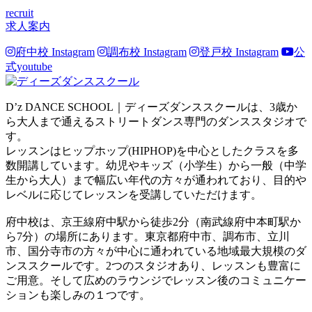
recruit
求人案内
府中校 Instagram
調布校 Instagram
登戸校 Instagram
公
式youtube
D’z DANCE SCHOOL｜ディーズダンススクールは、3歳か
ら大人まで通えるストリートダンス専門のダンススタジオで
す。
レッスンはヒップホップ(HIPHOP)を中心としたクラスを多
数開講しています。幼児やキッズ（小学生）から一般（中学
生から大人）まで幅広い年代の方々が通われており、目的や
レベルに応じてレッスンを受講していただけます。
府中校は、京王線府中駅から徒歩2分（南武線府中本町駅か
ら7分）の場所にあります。東京都府中市、調布市、立川
市、国分寺市の方々が中心に通われている地域最大規模のダ
ンススクールです。2つのスタジオあり、レッスンも豊富に
ご用意。そして広めのラウンジでレッスン後のコミュニケー
ションも楽しみの１つです。