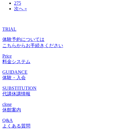
275
次へ »
TRIAL
体験予約については
こちらからお手続きください
Price
料金システム
GUIDANCE
体験・入会
SUBSTITUTION
代講休講情報
close
休館案内
Q&A
よくある質問