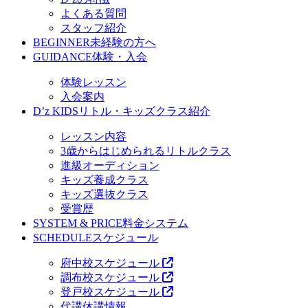
よくある質問
スタッフ紹介
BEGINNER
未経験の方へ
GUIDANCE
体験・入会
体験レッスン
入会案内
D’z KIDS
リトル・キッズクラス紹介
レッスン内容
3歳からはじめられるリトルクラス
進級オーディション
キッズ養成クラス
キッズ選抜クラス
受賞歴
SYSTEM & PRICE
料金システム
SCHEDULE
スケジュール
府中校スケジュール
調布校スケジュール
登戸校スケジュール
代講休講情報