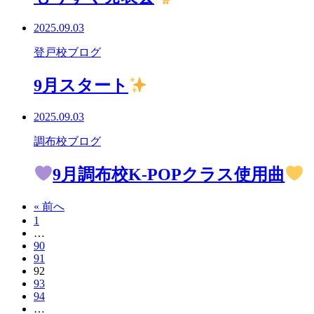
2025.09.03
登戸校ブログ
9月スタート
2025.09.03
調布校ブログ
9月調布校K-POPクラス使用曲
« 前へ
1
…
90
91
92
93
94
…