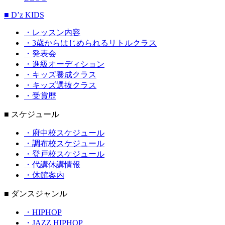
■ D’z KIDS
・レッスン内容
・3歳からはじめられるリトルクラス
・発表会
・進級オーディション
・キッズ養成クラス
・キッズ選抜クラス
・受賞歴
■ スケジュール
・府中校スケジュール
・調布校スケジュール
・登戸校スケジュール
・代講休講情報
・休館案内
■ ダンスジャンル
・HIPHOP
・JAZZ HIPHOP