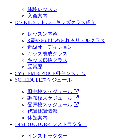
体験レッスン
入会案内
D’z KIDS
リトル・キッズクラス紹介
レッスン内容
3歳からはじめられるリトルクラス
進級オーディション
キッズ養成クラス
キッズ選抜クラス
受賞歴
SYSTEM & PRICE
料金システム
SCHEDULE
スケジュール
府中校スケジュール
調布校スケジュール
登戸校スケジュール
代講休講情報
休館案内
INSTRUCTOR
インストラクター
インストラクター