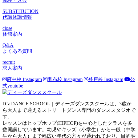
体験・入会
SUBSTITUTION
代講休講情報
close
休館案内
Q&A
よくある質問
recruit
求人案内
府中校 Instagram
調布校 Instagram
登戸校 Instagram
公
式youtube
D’z DANCE SCHOOL｜ディーズダンススクールは、3歳か
ら大人まで通えるストリートダンス専門のダンススタジオで
す。
レッスンはヒップホップ(HIPHOP)を中心としたクラスを多
数開講しています。幼児やキッズ（小学生）から一般（中学
生から大人）まで幅広い年代の方々が通われており、目的や