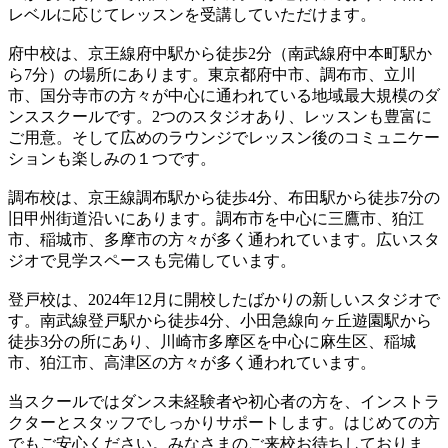
レベルに応じてレッスンを受講していただけます。
府中校は、京王線府中駅から徒歩2分（南武線府中本町駅か
ら7分）の場所にあります。東京都府中市、調布市、立川
市、国分寺市の方々が中心に通われている地域最大規模のダ
ンススクールです。2つのスタジオあり、レッスンも豊富に
ご用意。そして広めのラウンジでレッスン後のコミュニケー
ションも楽しみの１つです。
調布校は、京王線調布駅から徒歩4分、布田駅から徒歩7分の
旧甲州街道沿いにあります。調布市を中心に三鷹市、狛江
市、稲城市、多摩市の方々が多く通われています。広いスタ
ジオで見学スペースも完備しています。
登戸校は、2024年12月に開校したばかりの新しいスタジオで
す。南武線登戸駅から徒歩4分、小田急線向ヶ丘遊園駅から
徒歩3分の所にあり、川崎市多摩区を中心に麻生区、稲城
市、狛江市、高津区の方々が多く通われています。
当スクールではダンス未経験者や初心者の方を、インストラ
クターとスタッフでしっかりサポートします。はじめての方
でもご安心ください。みなさまのご来校お待ちしておりま