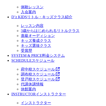
体験レッスン
入会案内
D’z KIDS
リトル・キッズクラス紹介
レッスン内容
3歳からはじめられるリトルクラス
進級オーディション
キッズ養成クラス
キッズ選抜クラス
受賞歴
SYSTEM & PRICE
料金システム
SCHEDULE
スケジュール
府中校スケジュール
調布校スケジュール
登戸校スケジュール
代講休講情報
休館案内
INSTRUCTOR
インストラクター
インストラクター