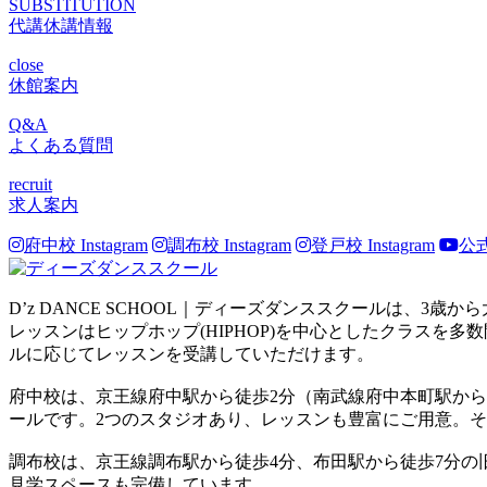
SUBSTITUTION
代講休講情報
close
休館案内
Q&A
よくある質問
recruit
求人案内
府中校 Instagram
調布校 Instagram
登戸校 Instagram
公式
D’z DANCE SCHOOL｜ディーズダンススクールは、
レッスンはヒップホップ(HIPHOP)を中心としたクラス
ルに応じてレッスンを受講していただけます。
府中校は、京王線府中駅から徒歩2分（南武線府中本町駅か
ールです。2つのスタジオあり、レッスンも豊富にご用意。
調布校は、京王線調布駅から徒歩4分、布田駅から徒歩7分
見学スペースも完備しています。