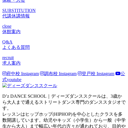
体験・入会
SUBSTITUTION
代講休講情報
close
休館案内
Q&A
よくある質問
recruit
求人案内
府中校 Instagram
調布校 Instagram
登戸校 Instagram
公
式youtube
D’z DANCE SCHOOL｜ディーズダンススクールは、3歳か
ら大人まで通えるストリートダンス専門のダンススタジオで
す。
レッスンはヒップホップ(HIPHOP)を中心としたクラスを多
数開講しています。幼児やキッズ（小学生）から一般（中学
生から大人）まで幅広い年代の方々が通われており、目的や