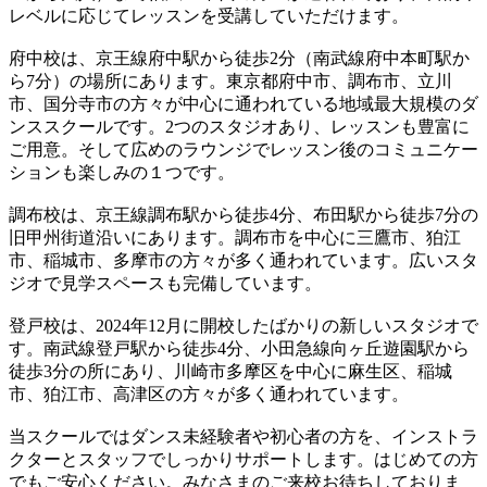
レベルに応じてレッスンを受講していただけます。
府中校は、京王線府中駅から徒歩2分（南武線府中本町駅か
ら7分）の場所にあります。東京都府中市、調布市、立川
市、国分寺市の方々が中心に通われている地域最大規模のダ
ンススクールです。2つのスタジオあり、レッスンも豊富に
ご用意。そして広めのラウンジでレッスン後のコミュニケー
ションも楽しみの１つです。
調布校は、京王線調布駅から徒歩4分、布田駅から徒歩7分の
旧甲州街道沿いにあります。調布市を中心に三鷹市、狛江
市、稲城市、多摩市の方々が多く通われています。広いスタ
ジオで見学スペースも完備しています。
登戸校は、2024年12月に開校したばかりの新しいスタジオで
す。南武線登戸駅から徒歩4分、小田急線向ヶ丘遊園駅から
徒歩3分の所にあり、川崎市多摩区を中心に麻生区、稲城
市、狛江市、高津区の方々が多く通われています。
当スクールではダンス未経験者や初心者の方を、インストラ
クターとスタッフでしっかりサポートします。はじめての方
でもご安心ください。みなさまのご来校お待ちしておりま