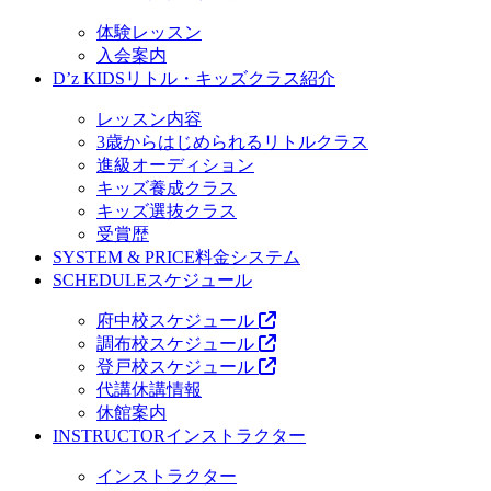
体験レッスン
入会案内
D’z KIDS
リトル・キッズクラス紹介
レッスン内容
3歳からはじめられるリトルクラス
進級オーディション
キッズ養成クラス
キッズ選抜クラス
受賞歴
SYSTEM & PRICE
料金システム
SCHEDULE
スケジュール
府中校スケジュール
調布校スケジュール
登戸校スケジュール
代講休講情報
休館案内
INSTRUCTOR
インストラクター
インストラクター