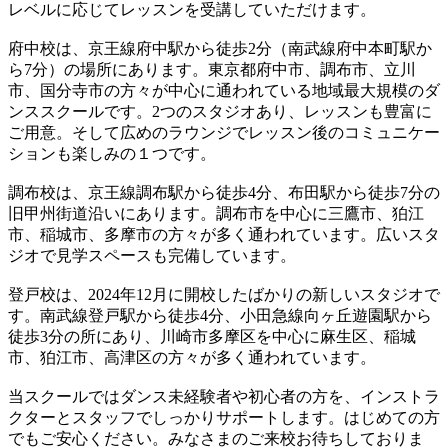
レベルに応じてレッスンを受講していただけます。
府中校は、京王線府中駅から徒歩2分（南武線府中本町駅か
ら7分）の場所にあります。東京都府中市、調布市、立川
市、国分寺市の方々が中心に通われている地域最大規模のダ
ンススクールです。2つのスタジオあり、レッスンも豊富に
ご用意。そして広めのラウンジでレッスン後のコミュニケー
ションも楽しみの１つです。
調布校は、京王線調布駅から徒歩4分、布田駅から徒歩7分の
旧甲州街道沿いにあります。調布市を中心に三鷹市、狛江
市、稲城市、多摩市の方々が多く通われています。広いスタ
ジオで見学スペースも完備しています。
登戸校は、2024年12月に開校したばかりの新しいスタジオで
す。南武線登戸駅から徒歩4分、小田急線向ヶ丘遊園駅から
徒歩3分の所にあり、川崎市多摩区を中心に麻生区、稲城
市、狛江市、高津区の方々が多く通われています。
当スクールではダンス未経験者や初心者の方を、インストラ
クターとスタッフでしっかりサポートします。はじめての方
でもご安心ください。みなさまのご来校お待ちしておりま