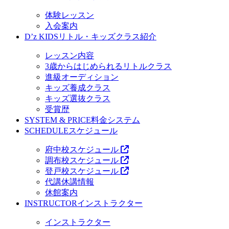
体験レッスン
入会案内
D’z KIDS
リトル・キッズクラス紹介
レッスン内容
3歳からはじめられるリトルクラス
進級オーディション
キッズ養成クラス
キッズ選抜クラス
受賞歴
SYSTEM & PRICE
料金システム
SCHEDULE
スケジュール
府中校スケジュール
調布校スケジュール
登戸校スケジュール
代講休講情報
休館案内
INSTRUCTOR
インストラクター
インストラクター