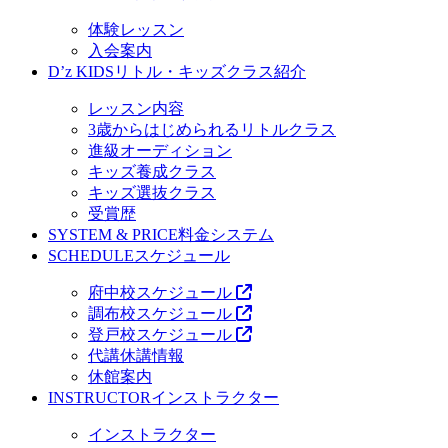
体験レッスン
入会案内
D’z KIDS
リトル・キッズクラス紹介
レッスン内容
3歳からはじめられるリトルクラス
進級オーディション
キッズ養成クラス
キッズ選抜クラス
受賞歴
SYSTEM & PRICE
料金システム
SCHEDULE
スケジュール
府中校スケジュール
調布校スケジュール
登戸校スケジュール
代講休講情報
休館案内
INSTRUCTOR
インストラクター
インストラクター