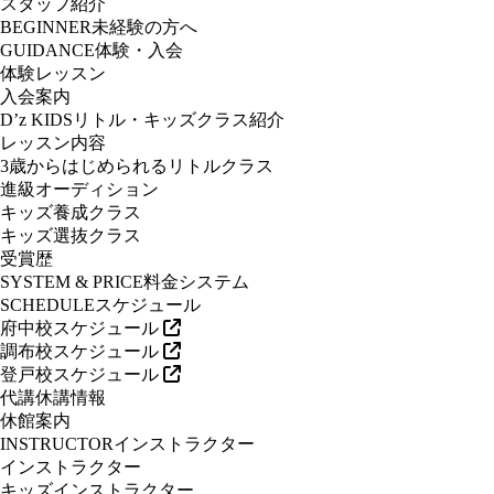
スタッフ紹介
BEGINNER
未経験の方へ
GUIDANCE
体験・入会
体験レッスン
入会案内
D’z KIDS
リトル・キッズクラス紹介
レッスン内容
3歳からはじめられるリトルクラス
進級オーディション
キッズ養成クラス
キッズ選抜クラス
受賞歴
SYSTEM & PRICE
料金システム
SCHEDULE
スケジュール
府中校スケジュール
調布校スケジュール
登戸校スケジュール
代講休講情報
休館案内
INSTRUCTOR
インストラクター
インストラクター
キッズインストラクター