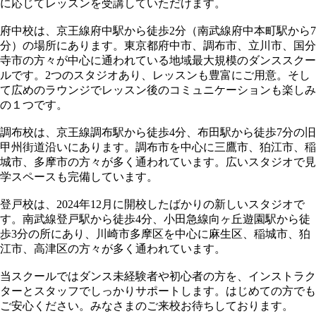
に応じてレッスンを受講していただけます。
府中校は、京王線府中駅から徒歩2分（南武線府中本町駅から7
分）の場所にあります。東京都府中市、調布市、立川市、国分
寺市の方々が中心に通われている地域最大規模のダンススクー
ルです。2つのスタジオあり、レッスンも豊富にご用意。そし
て広めのラウンジでレッスン後のコミュニケーションも楽しみ
の１つです。
調布校は、京王線調布駅から徒歩4分、布田駅から徒歩7分の旧
甲州街道沿いにあります。調布市を中心に三鷹市、狛江市、稲
城市、多摩市の方々が多く通われています。広いスタジオで見
学スペースも完備しています。
登戸校は、2024年12月に開校したばかりの新しいスタジオで
す。南武線登戸駅から徒歩4分、小田急線向ヶ丘遊園駅から徒
歩3分の所にあり、川崎市多摩区を中心に麻生区、稲城市、狛
江市、高津区の方々が多く通われています。
当スクールではダンス未経験者や初心者の方を、インストラク
ターとスタッフでしっかりサポートします。はじめての方でも
ご安心ください。みなさまのご来校お待ちしております。