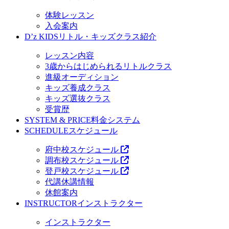
体験レッスン
入会案内
D’z KIDS
リトル・キッズクラス紹介
レッスン内容
3歳からはじめられるリトルクラス
進級オーディション
キッズ養成クラス
キッズ選抜クラス
受賞歴
SYSTEM & PRICE
料金システム
SCHEDULE
スケジュール
府中校スケジュール
調布校スケジュール
登戸校スケジュール
代講休講情報
休館案内
INSTRUCTOR
インストラクター
インストラクター