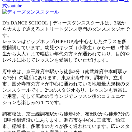
式youtube
D’z DANCE SCHOOL｜ディーズダンススクールは、3歳か
ら大人まで通えるストリートダンス専門のダンススタジオで
す。
レッスンはヒップホップ(HIPHOP)を中心としたクラスを多
数開講しています。幼児やキッズ（小学生）から一般（中学
生から大人）まで幅広い年代の方々が通われており、目的や
レベルに応じてレッスンを受講していただけます。
府中校は、京王線府中駅から徒歩2分（南武線府中本町駅か
ら7分）の場所にあります。東京都府中市、調布市、立川
市、国分寺市の方々が中心に通われている地域最大規模のダ
ンススクールです。2つのスタジオあり、レッスンも豊富に
ご用意。そして広めのラウンジでレッスン後のコミュニケー
ションも楽しみの１つです。
調布校は、京王線調布駅から徒歩4分、布田駅から徒歩7分の
旧甲州街道沿いにあります。調布市を中心に三鷹市、狛江
市、稲城市、多摩市の方々が多く通われています。広いスタ