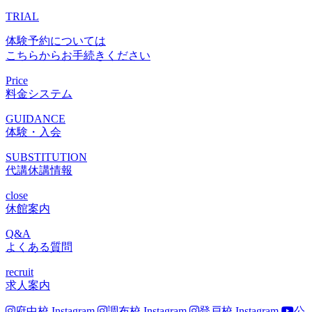
TRIAL
体験予約については
こちらからお手続きください
Price
料金システム
GUIDANCE
体験・入会
SUBSTITUTION
代講休講情報
close
休館案内
Q&A
よくある質問
recruit
求人案内
府中校 Instagram
調布校 Instagram
登戸校 Instagram
公