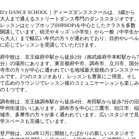
D’z DANCE SCHOOL｜ディーズダンススクールは、3歳から
大人まで通えるストリートダンス専門のダンススタジオです。
レッスンはヒップホップ(HIPHOP)を中心としたクラスを多数
開講しています。幼児やキッズ（小学生）から一般（中学生か
ら大人）まで幅広い年代の方々が通われており、目的やレベル
に応じてレッスンを受講していただけます。
府中校は、京王線府中駅から徒歩2分（南武線府中本町駅から7
分）の場所にあります。東京都府中市、調布市、立川市、国分
寺市の方々が中心に通われている地域最大規模のダンススクー
ルです。2つのスタジオあり、レッスンも豊富にご用意。そし
て広めのラウンジでレッスン後のコミュニケーションも楽しみ
の１つです。
調布校は、京王線調布駅から徒歩4分、布田駅から徒歩7分の旧
甲州街道沿いにあります。調布市を中心に三鷹市、狛江市、稲
城市、多摩市の方々が多く通われています。広いスタジオで見
学スペースも完備しています。
登戸校は、2024年12月に開校したばかりの新しいスタジオで