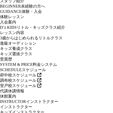
スタッフ紹介
BEGINNER
未経験の方へ
GUIDANCE
体験・入会
体験レッスン
入会案内
D’z KIDS
リトル・キッズクラス紹介
レッスン内容
3歳からはじめられるリトルクラス
進級オーディション
キッズ養成クラス
キッズ選抜クラス
受賞歴
SYSTEM & PRICE
料金システム
SCHEDULE
スケジュール
府中校スケジュール
調布校スケジュール
登戸校スケジュール
代講休講情報
休館案内
INSTRUCTOR
インストラクター
インストラクター
キッズインストラクター