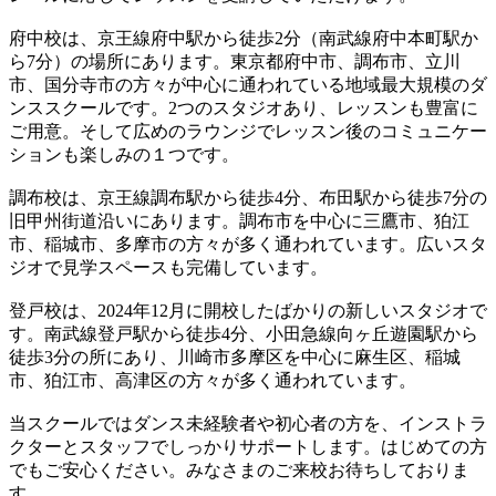
府中校は、京王線府中駅から徒歩2分（南武線府中本町駅か
ら7分）の場所にあります。東京都府中市、調布市、立川
市、国分寺市の方々が中心に通われている地域最大規模のダ
ンススクールです。2つのスタジオあり、レッスンも豊富に
ご用意。そして広めのラウンジでレッスン後のコミュニケー
ションも楽しみの１つです。
調布校は、京王線調布駅から徒歩4分、布田駅から徒歩7分の
旧甲州街道沿いにあります。調布市を中心に三鷹市、狛江
市、稲城市、多摩市の方々が多く通われています。広いスタ
ジオで見学スペースも完備しています。
登戸校は、2024年12月に開校したばかりの新しいスタジオで
す。南武線登戸駅から徒歩4分、小田急線向ヶ丘遊園駅から
徒歩3分の所にあり、川崎市多摩区を中心に麻生区、稲城
市、狛江市、高津区の方々が多く通われています。
当スクールではダンス未経験者や初心者の方を、インストラ
クターとスタッフでしっかりサポートします。はじめての方
でもご安心ください。みなさまのご来校お待ちしておりま
す。