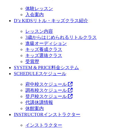
体験レッスン
入会案内
D’z KIDS
リトル・キッズクラス紹介
レッスン内容
3歳からはじめられるリトルクラス
進級オーディション
キッズ養成クラス
キッズ選抜クラス
受賞歴
SYSTEM & PRICE
料金システム
SCHEDULE
スケジュール
府中校スケジュール
調布校スケジュール
登戸校スケジュール
代講休講情報
休館案内
INSTRUCTOR
インストラクター
インストラクター