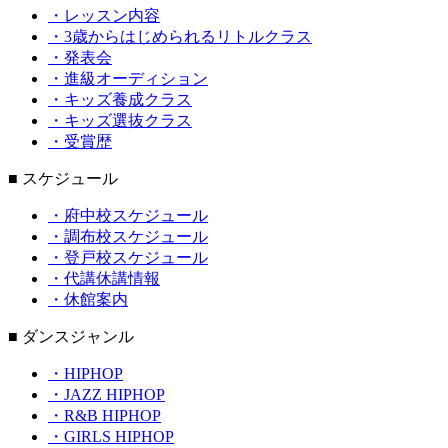
・レッスン内容
・3歳からはじめられるリトルクラス
・発表会
・進級オーディション
・キッズ養成クラス
・キッズ選抜クラス
・受賞歴
■ スケジュール
・府中校スケジュール
・調布校スケジュール
・登戸校スケジュール
・代講休講情報
・休館案内
■ ダンスジャンル
・HIPHOP
・JAZZ HIPHOP
・R&B HIPHOP
・GIRLS HIPHOP