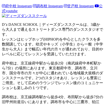
府中校 Instagram
調布校 Instagram
登戸校 Instagram
公
式youtube
D’z DANCE SCHOOL｜ディーズダンススクールは、3歳か
ら大人まで通えるストリートダンス専門のダンススタジオで
す。
レッスンはヒップホップ(HIPHOP)を中心としたクラスを多
数開講しています。幼児やキッズ（小学生）から一般（中学
生から大人）まで幅広い年代の方々が通われており、目的や
レベルに応じてレッスンを受講していただけます。
府中校は、京王線府中駅から徒歩2分（南武線府中本町駅か
ら7分）の場所にあります。東京都府中市、調布市、立川
市、国分寺市の方々が中心に通われている地域最大規模のダ
ンススクールです。2つのスタジオあり、レッスンも豊富に
ご用意。そして広めのラウンジでレッスン後のコミュニケー
ションも楽しみの１つです。
調布校は、京王線調布駅から徒歩4分、布田駅から徒歩7分の
旧甲州街道沿いにあります。調布市を中心に三鷹市、狛江