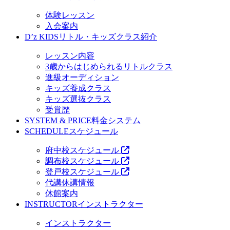
体験レッスン
入会案内
D’z KIDS
リトル・キッズクラス紹介
レッスン内容
3歳からはじめられるリトルクラス
進級オーディション
キッズ養成クラス
キッズ選抜クラス
受賞歴
SYSTEM & PRICE
料金システム
SCHEDULE
スケジュール
府中校スケジュール
調布校スケジュール
登戸校スケジュール
代講休講情報
休館案内
INSTRUCTOR
インストラクター
インストラクター