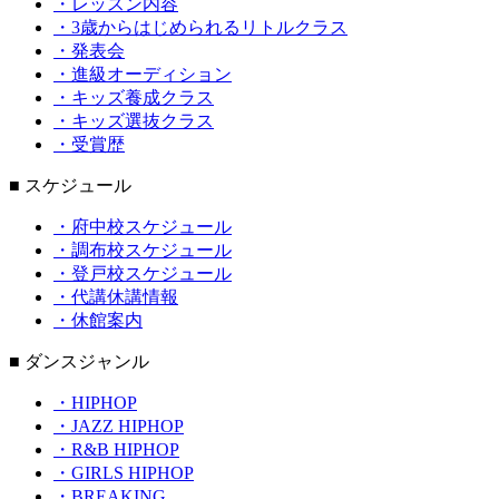
・レッスン内容
・3歳からはじめられるリトルクラス
・発表会
・進級オーディション
・キッズ養成クラス
・キッズ選抜クラス
・受賞歴
■ スケジュール
・府中校スケジュール
・調布校スケジュール
・登戸校スケジュール
・代講休講情報
・休館案内
■ ダンスジャンル
・HIPHOP
・JAZZ HIPHOP
・R&B HIPHOP
・GIRLS HIPHOP
・BREAKING