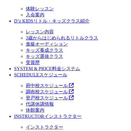
体験レッスン
入会案内
D’z KIDS
リトル・キッズクラス紹介
レッスン内容
3歳からはじめられるリトルクラス
進級オーディション
キッズ養成クラス
キッズ選抜クラス
受賞歴
SYSTEM & PRICE
料金システム
SCHEDULE
スケジュール
府中校スケジュール
調布校スケジュール
登戸校スケジュール
代講休講情報
休館案内
INSTRUCTOR
インストラクター
インストラクター