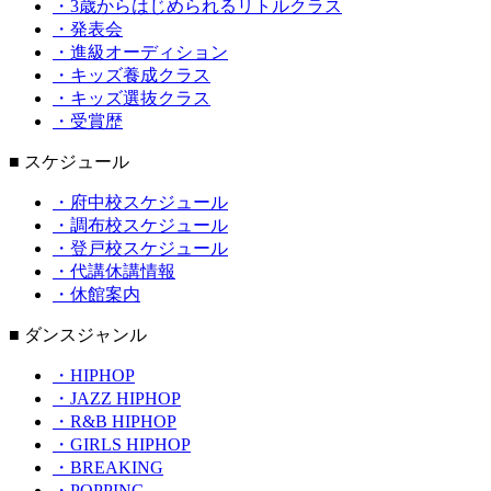
・3歳からはじめられるリトルクラス
・発表会
・進級オーディション
・キッズ養成クラス
・キッズ選抜クラス
・受賞歴
■ スケジュール
・府中校スケジュール
・調布校スケジュール
・登戸校スケジュール
・代講休講情報
・休館案内
■ ダンスジャンル
・HIPHOP
・JAZZ HIPHOP
・R&B HIPHOP
・GIRLS HIPHOP
・BREAKING
・POPPING