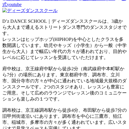
式youtube
D’z DANCE SCHOOL｜ディーズダンススクールは、3歳か
ら大人まで通えるストリートダンス専門のダンススタジオで
す。
レッスンはヒップホップ(HIPHOP)を中心としたクラスを多
数開講しています。幼児やキッズ（小学生）から一般（中学
生から大人）まで幅広い年代の方々が通われており、目的や
レベルに応じてレッスンを受講していただけます。
府中校は、京王線府中駅から徒歩2分（南武線府中本町駅か
ら7分）の場所にあります。東京都府中市、調布市、立川
市、国分寺市の方々が中心に通われている地域最大規模のダ
ンススクールです。2つのスタジオあり、レッスンも豊富に
ご用意。そして広めのラウンジでレッスン後のコミュニケー
ションも楽しみの１つです。
調布校は、京王線調布駅から徒歩4分、布田駅から徒歩7分の
旧甲州街道沿いにあります。調布市を中心に三鷹市、狛江
市、稲城市、多摩市の方々が多く通われています。広いスタ
ジオで見学スペースも完備しています。