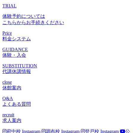
TRIAL
体験予約については
こちらからお手続きください
Price
料金システム
GUIDANCE
体験・入会
SUBSTITUTION
代講休講情報
close
休館案内
Q&A
よくある質問
recruit
求人案内
府中校 Instagram
調布校 Instagram
登戸校 Instagram
公