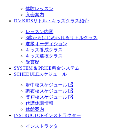
体験レッスン
入会案内
D’z KIDS
リトル・キッズクラス紹介
レッスン内容
3歳からはじめられるリトルクラス
進級オーディション
キッズ養成クラス
キッズ選抜クラス
受賞歴
SYSTEM & PRICE
料金システム
SCHEDULE
スケジュール
府中校スケジュール
調布校スケジュール
登戸校スケジュール
代講休講情報
休館案内
INSTRUCTOR
インストラクター
インストラクター