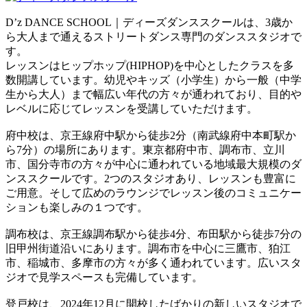
D’z DANCE SCHOOL｜ディーズダンススクールは、3歳か
ら大人まで通えるストリートダンス専門のダンススタジオで
す。
レッスンはヒップホップ(HIPHOP)を中心としたクラスを多
数開講しています。幼児やキッズ（小学生）から一般（中学
生から大人）まで幅広い年代の方々が通われており、目的や
レベルに応じてレッスンを受講していただけます。
府中校は、京王線府中駅から徒歩2分（南武線府中本町駅か
ら7分）の場所にあります。東京都府中市、調布市、立川
市、国分寺市の方々が中心に通われている地域最大規模のダ
ンススクールです。2つのスタジオあり、レッスンも豊富に
ご用意。そして広めのラウンジでレッスン後のコミュニケー
ションも楽しみの１つです。
調布校は、京王線調布駅から徒歩4分、布田駅から徒歩7分の
旧甲州街道沿いにあります。調布市を中心に三鷹市、狛江
市、稲城市、多摩市の方々が多く通われています。広いスタ
ジオで見学スペースも完備しています。
登戸校は、2024年12月に開校したばかりの新しいスタジオで