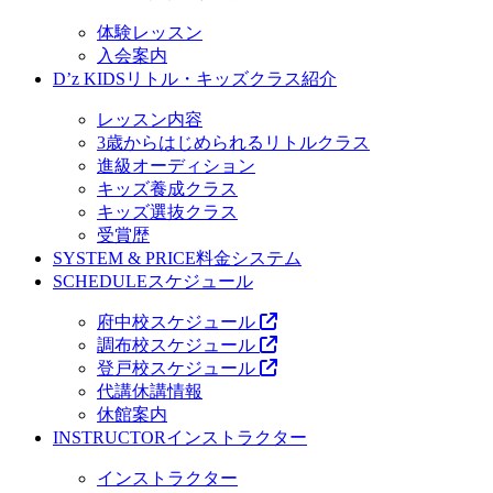
体験レッスン
入会案内
D’z KIDS
リトル・キッズクラス紹介
レッスン内容
3歳からはじめられるリトルクラス
進級オーディション
キッズ養成クラス
キッズ選抜クラス
受賞歴
SYSTEM & PRICE
料金システム
SCHEDULE
スケジュール
府中校スケジュール
調布校スケジュール
登戸校スケジュール
代講休講情報
休館案内
INSTRUCTOR
インストラクター
インストラクター