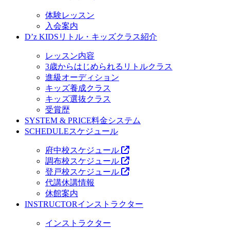
体験レッスン
入会案内
D’z KIDS
リトル・キッズクラス紹介
レッスン内容
3歳からはじめられるリトルクラス
進級オーディション
キッズ養成クラス
キッズ選抜クラス
受賞歴
SYSTEM & PRICE
料金システム
SCHEDULE
スケジュール
府中校スケジュール
調布校スケジュール
登戸校スケジュール
代講休講情報
休館案内
INSTRUCTOR
インストラクター
インストラクター