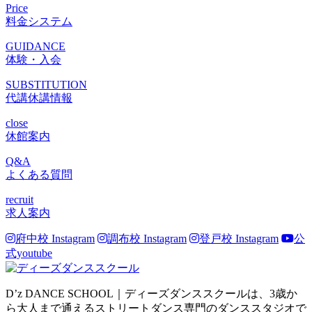
Price
料金システム
GUIDANCE
体験・入会
SUBSTITUTION
代講休講情報
close
休館案内
Q&A
よくある質問
recruit
求人案内
府中校 Instagram
調布校 Instagram
登戸校 Instagram
公
式youtube
D’z DANCE SCHOOL｜ディーズダンススクールは、3歳か
ら大人まで通えるストリートダンス専門のダンススタジオで