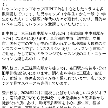
す。
レッスンはヒップホップ(HIPHOP)を中心としたクラスを多
数開講しています。幼児やキッズ（小学生）から一般（中学
生から大人）まで幅広い年代の方々が通われており、目的や
レベルに応じてレッスンを受講していただけます。
府中校は、京王線府中駅から徒歩2分（南武線府中本町駅か
ら7分）の場所にあります。東京都府中市、調布市、立川
市、国分寺市の方々が中心に通われている地域最大規模のダ
ンススクールです。2つのスタジオあり、レッスンも豊富に
ご用意。そして広めのラウンジでレッスン後のコミュニケー
ションも楽しみの１つです。
調布校は、京王線調布駅から徒歩4分、布田駅から徒歩7分の
旧甲州街道沿いにあります。調布市を中心に三鷹市、狛江
市、稲城市、多摩市の方々が多く通われています。広いスタ
ジオで見学スペースも完備しています。
登戸校は、2024年12月に開校したばかりの新しいスタジオで
す。南武線登戸駅から徒歩4分、小田急線向ヶ丘遊園駅から
徒歩3分の所にあり、川崎市多摩区を中心に麻生区、稲城
市、狛江市、高津区の方々が多く通われています。