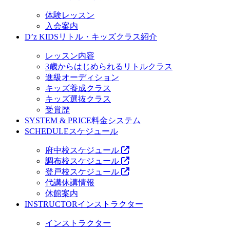
体験レッスン
入会案内
D’z KIDS
リトル・キッズクラス紹介
レッスン内容
3歳からはじめられるリトルクラス
進級オーディション
キッズ養成クラス
キッズ選抜クラス
受賞歴
SYSTEM & PRICE
料金システム
SCHEDULE
スケジュール
府中校スケジュール
調布校スケジュール
登戸校スケジュール
代講休講情報
休館案内
INSTRUCTOR
インストラクター
インストラクター