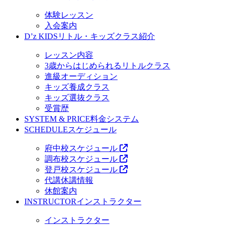
体験レッスン
入会案内
D’z KIDS
リトル・キッズクラス紹介
レッスン内容
3歳からはじめられるリトルクラス
進級オーディション
キッズ養成クラス
キッズ選抜クラス
受賞歴
SYSTEM & PRICE
料金システム
SCHEDULE
スケジュール
府中校スケジュール
調布校スケジュール
登戸校スケジュール
代講休講情報
休館案内
INSTRUCTOR
インストラクター
インストラクター