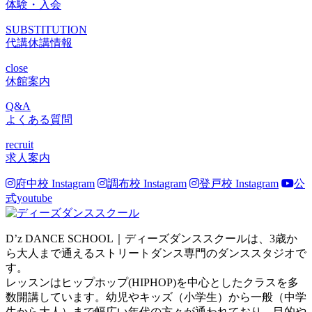
体験・入会
SUBSTITUTION
代講休講情報
close
休館案内
Q&A
よくある質問
recruit
求人案内
府中校 Instagram
調布校 Instagram
登戸校 Instagram
公
式youtube
D’z DANCE SCHOOL｜ディーズダンススクールは、3歳か
ら大人まで通えるストリートダンス専門のダンススタジオで
す。
レッスンはヒップホップ(HIPHOP)を中心としたクラスを多
数開講しています。幼児やキッズ（小学生）から一般（中学
生から大人）まで幅広い年代の方々が通われており、目的や