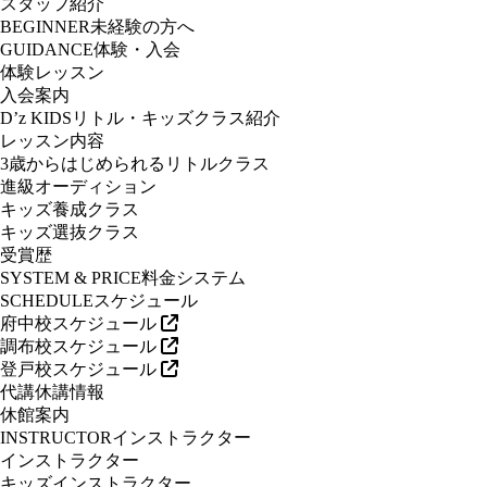
スタッフ紹介
BEGINNER
未経験の方へ
GUIDANCE
体験・入会
体験レッスン
入会案内
D’z KIDS
リトル・キッズクラス紹介
レッスン内容
3歳からはじめられるリトルクラス
進級オーディション
キッズ養成クラス
キッズ選抜クラス
受賞歴
SYSTEM & PRICE
料金システム
SCHEDULE
スケジュール
府中校スケジュール
調布校スケジュール
登戸校スケジュール
代講休講情報
休館案内
INSTRUCTOR
インストラクター
インストラクター
キッズインストラクター