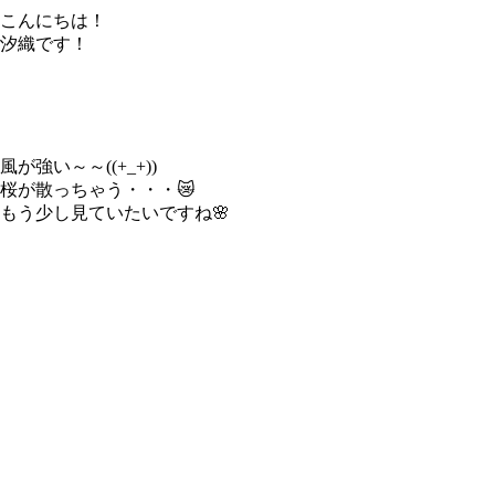
こんにちは！
汐織です！
風が強い～～((+_+))
桜が散っちゃう・・・😿
もう少し見ていたいですね🌸