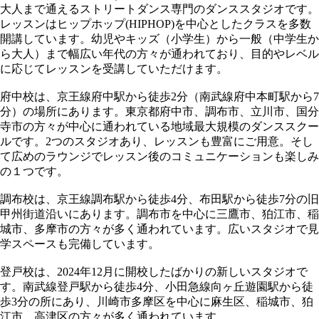
大人まで通えるストリートダンス専門のダンススタジオです。
レッスンはヒップホップ(HIPHOP)を中心としたクラスを多数
開講しています。幼児やキッズ（小学生）から一般（中学生か
ら大人）まで幅広い年代の方々が通われており、目的やレベル
に応じてレッスンを受講していただけます。
府中校は、京王線府中駅から徒歩2分（南武線府中本町駅から7
分）の場所にあります。東京都府中市、調布市、立川市、国分
寺市の方々が中心に通われている地域最大規模のダンススクー
ルです。2つのスタジオあり、レッスンも豊富にご用意。そし
て広めのラウンジでレッスン後のコミュニケーションも楽しみ
の１つです。
調布校は、京王線調布駅から徒歩4分、布田駅から徒歩7分の旧
甲州街道沿いにあります。調布市を中心に三鷹市、狛江市、稲
城市、多摩市の方々が多く通われています。広いスタジオで見
学スペースも完備しています。
登戸校は、2024年12月に開校したばかりの新しいスタジオで
す。南武線登戸駅から徒歩4分、小田急線向ヶ丘遊園駅から徒
歩3分の所にあり、川崎市多摩区を中心に麻生区、稲城市、狛
江市、高津区の方々が多く通われています。