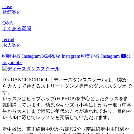
close
休館案内
Q&A
よくある質問
recruit
求人案内
府中校 Instagram
調布校 Instagram
登戸校 Instagram
公
式youtube
D’z DANCE SCHOOL｜ディーズダンススクールは、3歳か
ら大人まで通えるストリートダンス専門のダンススタジオで
す。
レッスンはヒップホップ(HIPHOP)を中心としたクラスを多
数開講しています。幼児やキッズ（小学生）から一般（中学
生から大人）まで幅広い年代の方々が通われており、目的や
レベルに応じてレッスンを受講していただけます。
府中校は、京王線府中駅から徒歩2分（南武線府中本町駅か