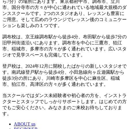
ら7分）の場所にあります。東京都府中市、調布市、立川
市、国分寺市の方々が中心に通われている地域最大規模のダ
ンススクールです。2つのスタジオあり、レッスンも豊富に
ご用意。そして広めのラウンジでレッスン後のコミュニケー
ションも楽しみの１つです。
調布校は、京王線調布駅から徒歩4分、布田駅から徒歩7分の
旧甲州街道沿いにあります。調布市を中心に三鷹市、狛江
市、稲城市、多摩市の方々が多く通われています。広いスタ
ジオで見学スペースも完備しています。
登戸校は、2024年12月に開校したばかりの新しいスタジオで
す。南武線登戸駅から徒歩4分、小田急線向ヶ丘遊園駅から
徒歩3分の所にあり、川崎市多摩区を中心に麻生区、稲城
市、狛江市、高津区の方々が多く通われています。
当スクールではダンス未経験者や初心者の方を、インストラ
クターとスタッフでしっかりサポートします。はじめての方
でもご安心ください。みなさまのご来校お待ちしておりま
す。
ABOUT us