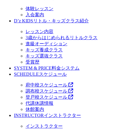
体験レッスン
入会案内
D’z KIDS
リトル・キッズクラス紹介
レッスン内容
3歳からはじめられるリトルクラス
進級オーディション
キッズ養成クラス
キッズ選抜クラス
受賞歴
SYSTEM & PRICE
料金システム
SCHEDULE
スケジュール
府中校スケジュール
調布校スケジュール
登戸校スケジュール
代講休講情報
休館案内
INSTRUCTOR
インストラクター
インストラクター