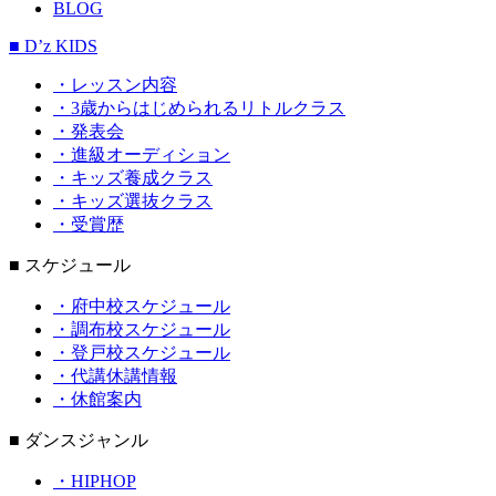
BLOG
■ D’z KIDS
・レッスン内容
・3歳からはじめられるリトルクラス
・発表会
・進級オーディション
・キッズ養成クラス
・キッズ選抜クラス
・受賞歴
■ スケジュール
・府中校スケジュール
・調布校スケジュール
・登戸校スケジュール
・代講休講情報
・休館案内
■ ダンスジャンル
・HIPHOP