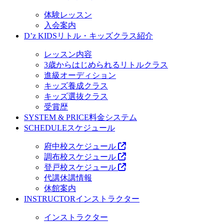
体験レッスン
入会案内
D’z KIDS
リトル・キッズクラス紹介
レッスン内容
3歳からはじめられるリトルクラス
進級オーディション
キッズ養成クラス
キッズ選抜クラス
受賞歴
SYSTEM & PRICE
料金システム
SCHEDULE
スケジュール
府中校スケジュール
調布校スケジュール
登戸校スケジュール
代講休講情報
休館案内
INSTRUCTOR
インストラクター
インストラクター