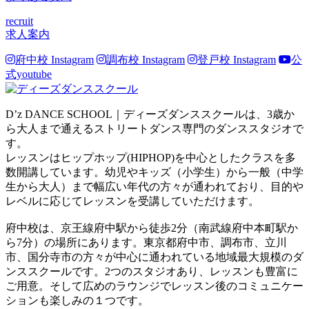
recruit
求人案内
府中校 Instagram
調布校 Instagram
登戸校 Instagram
公
式youtube
D’z DANCE SCHOOL｜ディーズダンススクールは、3歳か
ら大人まで通えるストリートダンス専門のダンススタジオで
す。
レッスンはヒップホップ(HIPHOP)を中心としたクラスを多
数開講しています。幼児やキッズ（小学生）から一般（中学
生から大人）まで幅広い年代の方々が通われており、目的や
レベルに応じてレッスンを受講していただけます。
府中校は、京王線府中駅から徒歩2分（南武線府中本町駅か
ら7分）の場所にあります。東京都府中市、調布市、立川
市、国分寺市の方々が中心に通われている地域最大規模のダ
ンススクールです。2つのスタジオあり、レッスンも豊富に
ご用意。そして広めのラウンジでレッスン後のコミュニケー
ションも楽しみの１つです。