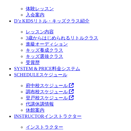
体験レッスン
入会案内
D’z KIDS
リトル・キッズクラス紹介
レッスン内容
3歳からはじめられるリトルクラス
進級オーディション
キッズ養成クラス
キッズ選抜クラス
受賞歴
SYSTEM & PRICE
料金システム
SCHEDULE
スケジュール
府中校スケジュール
調布校スケジュール
登戸校スケジュール
代講休講情報
休館案内
INSTRUCTOR
インストラクター
インストラクター