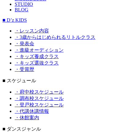
STUDIO
BLOG
■ D’z KIDS
・レッスン内容
・3歳からはじめられるリトルクラス
・発表会
・進級オーディション
・キッズ養成クラス
・キッズ選抜クラス
・受賞歴
■ スケジュール
・府中校スケジュール
・調布校スケジュール
・登戸校スケジュール
・代講休講情報
・休館案内
■ ダンスジャンル