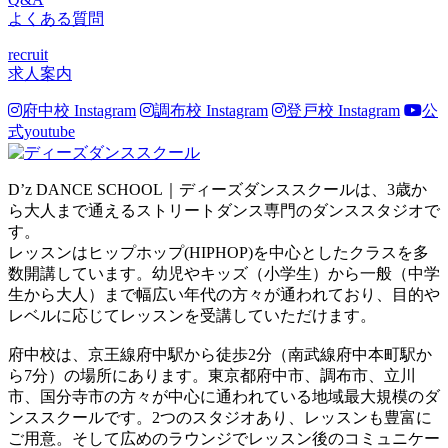
よくある質問
recruit
求人案内
府中校 Instagram
調布校 Instagram
登戸校 Instagram
公
式youtube
D’z DANCE SCHOOL｜ディーズダンススクールは、3歳か
ら大人まで通えるストリートダンス専門のダンススタジオで
す。
レッスンはヒップホップ(HIPHOP)を中心としたクラスを多
数開講しています。幼児やキッズ（小学生）から一般（中学
生から大人）まで幅広い年代の方々が通われており、目的や
レベルに応じてレッスンを受講していただけます。
府中校は、京王線府中駅から徒歩2分（南武線府中本町駅か
ら7分）の場所にあります。東京都府中市、調布市、立川
市、国分寺市の方々が中心に通われている地域最大規模のダ
ンススクールです。2つのスタジオあり、レッスンも豊富に
ご用意。そして広めのラウンジでレッスン後のコミュニケー