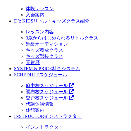
体験レッスン
入会案内
D’z KIDS
リトル・キッズクラス紹介
レッスン内容
3歳からはじめられるリトルクラス
進級オーディション
キッズ養成クラス
キッズ選抜クラス
受賞歴
SYSTEM & PRICE
料金システム
SCHEDULE
スケジュール
府中校スケジュール
調布校スケジュール
登戸校スケジュール
代講休講情報
休館案内
INSTRUCTOR
インストラクター
インストラクター