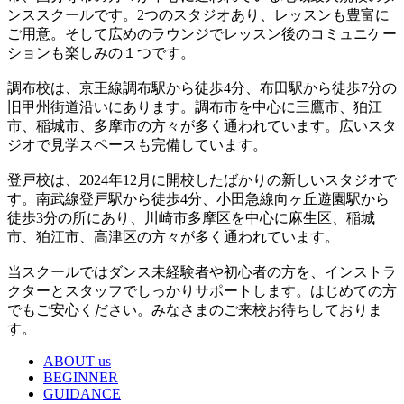
ンススクールです。2つのスタジオあり、レッスンも豊富に
ご用意。そして広めのラウンジでレッスン後のコミュニケー
ションも楽しみの１つです。
調布校は、京王線調布駅から徒歩4分、布田駅から徒歩7分の
旧甲州街道沿いにあります。調布市を中心に三鷹市、狛江
市、稲城市、多摩市の方々が多く通われています。広いスタ
ジオで見学スペースも完備しています。
登戸校は、2024年12月に開校したばかりの新しいスタジオで
す。南武線登戸駅から徒歩4分、小田急線向ヶ丘遊園駅から
徒歩3分の所にあり、川崎市多摩区を中心に麻生区、稲城
市、狛江市、高津区の方々が多く通われています。
当スクールではダンス未経験者や初心者の方を、インストラ
クターとスタッフでしっかりサポートします。はじめての方
でもご安心ください。みなさまのご来校お待ちしておりま
す。
ABOUT us
BEGINNER
GUIDANCE