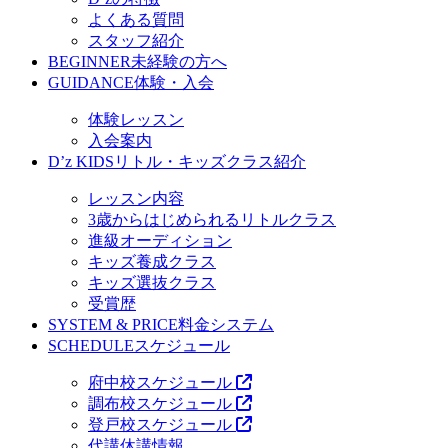
よくある質問
スタッフ紹介
BEGINNER
未経験の方へ
GUIDANCE
体験・入会
体験レッスン
入会案内
D’z KIDS
リトル・キッズクラス紹介
レッスン内容
3歳からはじめられるリトルクラス
進級オーディション
キッズ養成クラス
キッズ選抜クラス
受賞歴
SYSTEM & PRICE
料金システム
SCHEDULE
スケジュール
府中校スケジュール
調布校スケジュール
登戸校スケジュール
代講休講情報