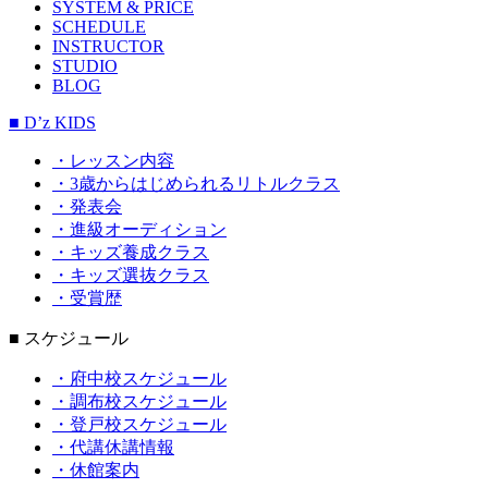
SYSTEM & PRICE
SCHEDULE
INSTRUCTOR
STUDIO
BLOG
■ D’z KIDS
・レッスン内容
・3歳からはじめられるリトルクラス
・発表会
・進級オーディション
・キッズ養成クラス
・キッズ選抜クラス
・受賞歴
■ スケジュール
・府中校スケジュール
・調布校スケジュール
・登戸校スケジュール
・代講休講情報
・休館案内