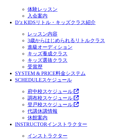
体験レッスン
入会案内
D’z KIDS
リトル・キッズクラス紹介
レッスン内容
3歳からはじめられるリトルクラス
進級オーディション
キッズ養成クラス
キッズ選抜クラス
受賞歴
SYSTEM & PRICE
料金システム
SCHEDULE
スケジュール
府中校スケジュール
調布校スケジュール
登戸校スケジュール
代講休講情報
休館案内
INSTRUCTOR
インストラクター
インストラクター