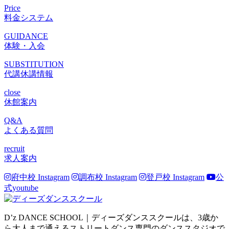
Price
料金システム
GUIDANCE
体験・入会
SUBSTITUTION
代講休講情報
close
休館案内
Q&A
よくある質問
recruit
求人案内
府中校 Instagram
調布校 Instagram
登戸校 Instagram
公
式youtube
D’z DANCE SCHOOL｜ディーズダンススクールは、3歳か
ら大人まで通えるストリートダンス専門のダンススタジオで