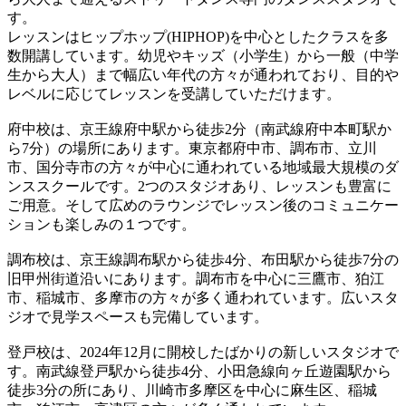
す。
レッスンはヒップホップ(HIPHOP)を中心としたクラスを多
数開講しています。幼児やキッズ（小学生）から一般（中学
生から大人）まで幅広い年代の方々が通われており、目的や
レベルに応じてレッスンを受講していただけます。
府中校は、京王線府中駅から徒歩2分（南武線府中本町駅か
ら7分）の場所にあります。東京都府中市、調布市、立川
市、国分寺市の方々が中心に通われている地域最大規模のダ
ンススクールです。2つのスタジオあり、レッスンも豊富に
ご用意。そして広めのラウンジでレッスン後のコミュニケー
ションも楽しみの１つです。
調布校は、京王線調布駅から徒歩4分、布田駅から徒歩7分の
旧甲州街道沿いにあります。調布市を中心に三鷹市、狛江
市、稲城市、多摩市の方々が多く通われています。広いスタ
ジオで見学スペースも完備しています。
登戸校は、2024年12月に開校したばかりの新しいスタジオで
す。南武線登戸駅から徒歩4分、小田急線向ヶ丘遊園駅から
徒歩3分の所にあり、川崎市多摩区を中心に麻生区、稲城