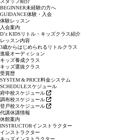
スタッフ紹介
BEGINNER
未経験の方へ
GUIDANCE
体験・入会
体験レッスン
入会案内
D’z KIDS
リトル・キッズクラス紹介
レッスン内容
3歳からはじめられるリトルクラス
進級オーディション
キッズ養成クラス
キッズ選抜クラス
受賞歴
SYSTEM & PRICE
料金システム
SCHEDULE
スケジュール
府中校スケジュール
調布校スケジュール
登戸校スケジュール
代講休講情報
休館案内
INSTRUCTOR
インストラクター
インストラクター
キッズインストラクター