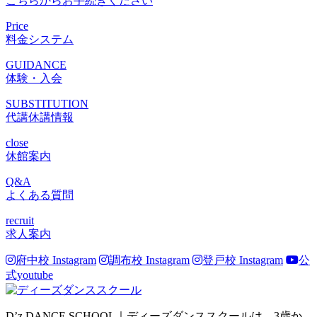
こちらからお手続きください
Price
料金システム
GUIDANCE
体験・入会
SUBSTITUTION
代講休講情報
close
休館案内
Q&A
よくある質問
recruit
求人案内
府中校 Instagram
調布校 Instagram
登戸校 Instagram
公
式youtube
D’z DANCE SCHOOL｜ディーズダンススクールは、3歳か