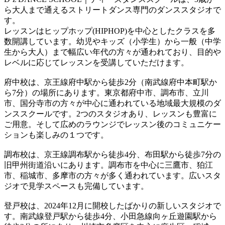
ら大人まで通えるストリートダンス専門のダンススタジオで
す。
レッスンはヒップホップ(HIPHOP)を中心としたクラスを多
数開講しています。幼児やキッズ（小学生）から一般（中学
生から大人）まで幅広い年代の方々が通われており、目的や
レベルに応じてレッスンを受講していただけます。
府中校は、京王線府中駅から徒歩2分（南武線府中本町駅か
ら7分）の場所にあります。東京都府中市、調布市、立川
市、国分寺市の方々が中心に通われている地域最大規模のダ
ンススクールです。2つのスタジオあり、レッスンも豊富に
ご用意。そして広めのラウンジでレッスン後のコミュニケー
ションも楽しみの１つです。
調布校は、京王線調布駅から徒歩4分、布田駅から徒歩7分の
旧甲州街道沿いにあります。調布市を中心に三鷹市、狛江
市、稲城市、多摩市の方々が多く通われています。広いスタ
ジオで見学スペースも完備しています。
登戸校は、2024年12月に開校したばかりの新しいスタジオで
す。南武線登戸駅から徒歩4分、小田急線向ヶ丘遊園駅から