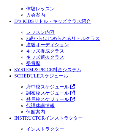
体験レッスン
入会案内
D’z KIDS
リトル・キッズクラス紹介
レッスン内容
3歳からはじめられるリトルクラス
進級オーディション
キッズ養成クラス
キッズ選抜クラス
受賞歴
SYSTEM & PRICE
料金システム
SCHEDULE
スケジュール
府中校スケジュール
調布校スケジュール
登戸校スケジュール
代講休講情報
休館案内
INSTRUCTOR
インストラクター
インストラクター