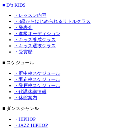
■ D’z KIDS
・レッスン内容
・3歳からはじめられるリトルクラス
・発表会
・進級オーディション
・キッズ養成クラス
・キッズ選抜クラス
・受賞歴
■ スケジュール
・府中校スケジュール
・調布校スケジュール
・登戸校スケジュール
・代講休講情報
・休館案内
■ ダンスジャンル
・HIPHOP
・JAZZ HIPHOP