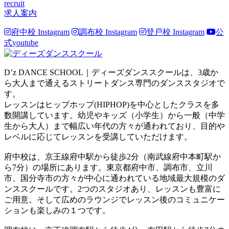
recruit
求人案内
府中校 Instagram
調布校 Instagram
登戸校 Instagram
公
式youtube
D’z DANCE SCHOOL｜ディーズダンススクールは、3歳か
ら大人まで通えるストリートダンス専門のダンススタジオで
す。
レッスンはヒップホップ(HIPHOP)を中心としたクラスを多
数開講しています。幼児やキッズ（小学生）から一般（中学
生から大人）まで幅広い年代の方々が通われており、目的や
レベルに応じてレッスンを受講していただけます。
府中校は、京王線府中駅から徒歩2分（南武線府中本町駅か
ら7分）の場所にあります。東京都府中市、調布市、立川
市、国分寺市の方々が中心に通われている地域最大規模のダ
ンススクールです。2つのスタジオあり、レッスンも豊富に
ご用意。そして広めのラウンジでレッスン後のコミュニケー
ションも楽しみの１つです。