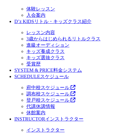
体験レッスン
入会案内
D’z KIDS
リトル・キッズクラス紹介
レッスン内容
3歳からはじめられるリトルクラス
進級オーディション
キッズ養成クラス
キッズ選抜クラス
受賞歴
SYSTEM & PRICE
料金システム
SCHEDULE
スケジュール
府中校スケジュール
調布校スケジュール
登戸校スケジュール
代講休講情報
休館案内
INSTRUCTOR
インストラクター
インストラクター