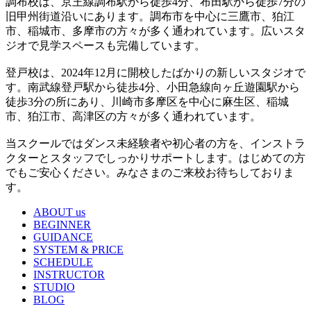
調布校は、京王線調布駅から徒歩4分、布田駅から徒歩7分の
旧甲州街道沿いにあります。調布市を中心に三鷹市、狛江
市、稲城市、多摩市の方々が多く通われています。広いスタ
ジオで見学スペースも完備しています。
登戸校は、2024年12月に開校したばかりの新しいスタジオで
す。南武線登戸駅から徒歩4分、小田急線向ヶ丘遊園駅から
徒歩3分の所にあり、川崎市多摩区を中心に麻生区、稲城
市、狛江市、高津区の方々が多く通われています。
当スクールではダンス未経験者や初心者の方を、インストラ
クターとスタッフでしっかりサポートします。はじめての方
でもご安心ください。みなさまのご来校お待ちしておりま
す。
ABOUT us
BEGINNER
GUIDANCE
SYSTEM & PRICE
SCHEDULE
INSTRUCTOR
STUDIO
BLOG