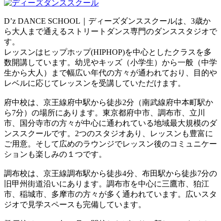
D’z DANCE SCHOOL｜ディーズダンススクールは、3歳か
ら大人まで通えるストリートダンス専門のダンススタジオで
す。
レッスンはヒップホップ(HIPHOP)を中心としたクラスを多
数開講しています。幼児やキッズ（小学生）から一般（中学
生から大人）まで幅広い年代の方々が通われており、目的や
レベルに応じてレッスンを受講していただけます。
府中校は、京王線府中駅から徒歩2分（南武線府中本町駅か
ら7分）の場所にあります。東京都府中市、調布市、立川
市、国分寺市の方々が中心に通われている地域最大規模のダ
ンススクールです。2つのスタジオあり、レッスンも豊富に
ご用意。そして広めのラウンジでレッスン後のコミュニケー
ションも楽しみの１つです。
調布校は、京王線調布駅から徒歩4分、布田駅から徒歩7分の
旧甲州街道沿いにあります。調布市を中心に三鷹市、狛江
市、稲城市、多摩市の方々が多く通われています。広いスタ
ジオで見学スペースも完備しています。