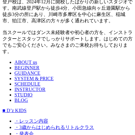
登戸校は、2024年12月に開校したばかりの新しいスタジオで
す。南武線登戸駅から徒歩4分、小田急線向ヶ丘遊園駅から
徒歩3分の所にあり、川崎市多摩区を中心に麻生区、稲城
市、狛江市、高津区の方々が多く通われています。
当スクールではダンス未経験者や初心者の方を、インストラ
クターとスタッフでしっかりサポートします。はじめての方
でもご安心ください。みなさまのご来校お待ちしておりま
す。
ABOUT us
BEGINNER
GUIDANCE
SYSTEM & PRICE
SCHEDULE
INSTRUCTOR
STUDIO
BLOG
■ D’z KIDS
・レッスン内容
・3歳からはじめられるリトルクラス
・発表会