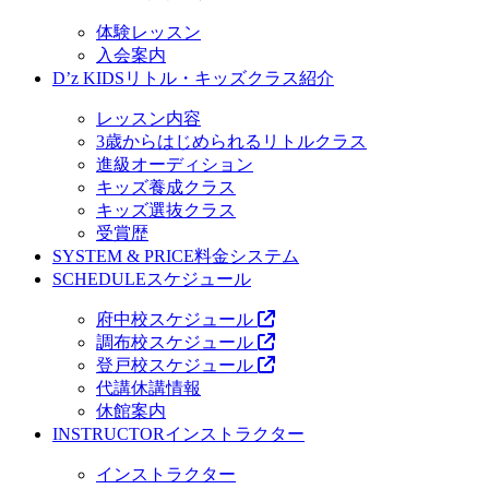
体験レッスン
入会案内
D’z KIDS
リトル・キッズクラス紹介
レッスン内容
3歳からはじめられるリトルクラス
進級オーディション
キッズ養成クラス
キッズ選抜クラス
受賞歴
SYSTEM & PRICE
料金システム
SCHEDULE
スケジュール
府中校スケジュール
調布校スケジュール
登戸校スケジュール
代講休講情報
休館案内
INSTRUCTOR
インストラクター
インストラクター