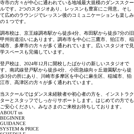
寺市の方々が中心に通われている地域最大規模のダンススクー
ルです。2つのスタジオあり、レッスンも豊富にご用意。そし
て広めのラウンジでレッスン後のコミュニケーションも楽しみ
の１つです。
調布校は、京王線調布駅から徒歩4分、布田駅から徒歩7分の旧
甲州街道沿いにあります。調布市を中心に三鷹市、狛江市、稲
城市、多摩市の方々が多く通われています。広いスタジオで見
学スペースも完備しています。
登戸校は、2024年12月に開校したばかりの新しいスタジオで
す。南武線登戸駅から徒歩4分、小田急線向ヶ丘遊園駅から徒
歩3分の所にあり、川崎市多摩区を中心に麻生区、稲城市、狛
江市、高津区の方々が多く通われています。
当スクールではダンス未経験者や初心者の方を、インストラク
ターとスタッフでしっかりサポートします。はじめての方でも
ご安心ください。みなさまのご来校お待ちしております。
ABOUT us
BEGINNER
GUIDANCE
SYSTEM & PRICE