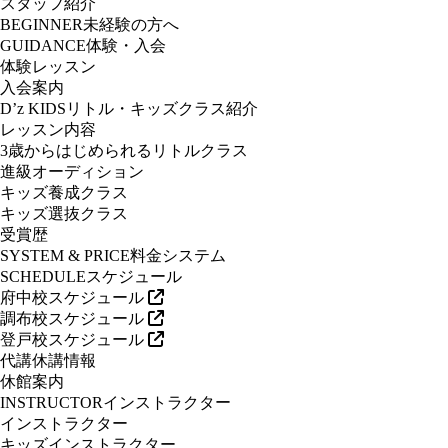
スタッフ紹介
BEGINNER
未経験の方へ
GUIDANCE
体験・入会
体験レッスン
入会案内
D’z KIDS
リトル・キッズクラス紹介
レッスン内容
3歳からはじめられるリトルクラス
進級オーディション
キッズ養成クラス
キッズ選抜クラス
受賞歴
SYSTEM & PRICE
料金システム
SCHEDULE
スケジュール
府中校スケジュール
調布校スケジュール
登戸校スケジュール
代講休講情報
休館案内
INSTRUCTOR
インストラクター
インストラクター
キッズインストラクター