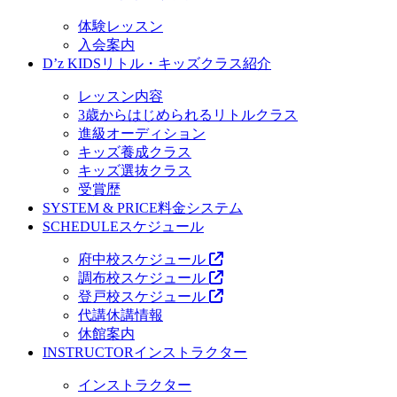
体験レッスン
入会案内
D’z KIDS
リトル・キッズクラス紹介
レッスン内容
3歳からはじめられるリトルクラス
進級オーディション
キッズ養成クラス
キッズ選抜クラス
受賞歴
SYSTEM & PRICE
料金システム
SCHEDULE
スケジュール
府中校スケジュール
調布校スケジュール
登戸校スケジュール
代講休講情報
休館案内
INSTRUCTOR
インストラクター
インストラクター