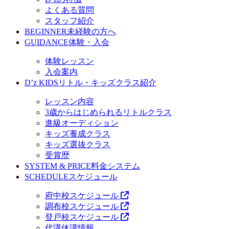
よくある質問
スタッフ紹介
BEGINNER
未経験の方へ
GUIDANCE
体験・入会
体験レッスン
入会案内
D’z KIDS
リトル・キッズクラス紹介
レッスン内容
3歳からはじめられるリトルクラス
進級オーディション
キッズ養成クラス
キッズ選抜クラス
受賞歴
SYSTEM & PRICE
料金システム
SCHEDULE
スケジュール
府中校スケジュール
調布校スケジュール
登戸校スケジュール
代講休講情報