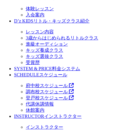
体験レッスン
入会案内
D’z KIDS
リトル・キッズクラス紹介
レッスン内容
3歳からはじめられるリトルクラス
進級オーディション
キッズ養成クラス
キッズ選抜クラス
受賞歴
SYSTEM & PRICE
料金システム
SCHEDULE
スケジュール
府中校スケジュール
調布校スケジュール
登戸校スケジュール
代講休講情報
休館案内
INSTRUCTOR
インストラクター
インストラクター