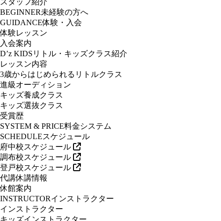
スタッフ紹介
BEGINNER
未経験の方へ
GUIDANCE
体験・入会
体験レッスン
入会案内
D’z KIDS
リトル・キッズクラス紹介
レッスン内容
3歳からはじめられるリトルクラス
進級オーディション
キッズ養成クラス
キッズ選抜クラス
受賞歴
SYSTEM & PRICE
料金システム
SCHEDULE
スケジュール
府中校スケジュール
調布校スケジュール
登戸校スケジュール
代講休講情報
休館案内
INSTRUCTOR
インストラクター
インストラクター
キッズインストラクター