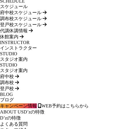
SCHEDULE
スケジュール
府中校スケジュール
調布校スケジュール
登戸校スケジュール
代講休講情報
休館案内
INSTRUCTOR
インストラクター
STUDIO
スタジオ案内
STUDIO
スタジオ案内
府中校
調布校
登戸校
BLOG
ブログ
キャンペーン情報
WEB予約はこちらから
ABOUT US
D’zの特徴
D’zの特徴
よくある質問