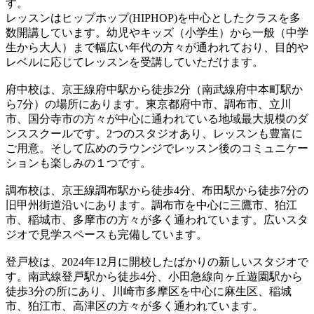
す。
レッスンはヒップホップ(HIPHOP)を中心としたクラスを多
数開講しています。幼児やキッズ（小学生）から一般（中学
生から大人）まで幅広い年代の方々が通われており、目的や
レベルに応じてレッスンを受講していただけます。
府中校は、京王線府中駅から徒歩2分（南武線府中本町駅か
ら7分）の場所にあります。東京都府中市、調布市、立川
市、国分寺市の方々が中心に通われている地域最大規模のダ
ンススクールです。2つのスタジオあり、レッスンも豊富に
ご用意。そして広めのラウンジでレッスン後のコミュニケー
ションも楽しみの１つです。
調布校は、京王線調布駅から徒歩4分、布田駅から徒歩7分の
旧甲州街道沿いにあります。調布市を中心に三鷹市、狛江
市、稲城市、多摩市の方々が多く通われています。広いスタ
ジオで見学スペースも完備しています。
登戸校は、2024年12月に開校したばかりの新しいスタジオで
す。南武線登戸駅から徒歩4分、小田急線向ヶ丘遊園駅から
徒歩3分の所にあり、川崎市多摩区を中心に麻生区、稲城
市、狛江市、高津区の方々が多く通われています。