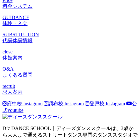
Price
料金システム
GUIDANCE
体験・入会
SUBSTITUTION
代講休講情報
close
休館案内
Q&A
よくある質問
recruit
求人案内
府中校 Instagram
調布校 Instagram
登戸校 Instagram
公
式youtube
D’z DANCE SCHOOL｜ディーズダンススクールは、3歳か
ら大人まで通えるストリートダンス専門のダンススタジオで