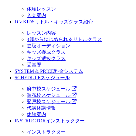
体験レッスン
入会案内
D’z KIDS
リトル・キッズクラス紹介
レッスン内容
3歳からはじめられるリトルクラス
進級オーディション
キッズ養成クラス
キッズ選抜クラス
受賞歴
SYSTEM & PRICE
料金システム
SCHEDULE
スケジュール
府中校スケジュール
調布校スケジュール
登戸校スケジュール
代講休講情報
休館案内
INSTRUCTOR
インストラクター
インストラクター