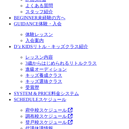
よくある質問
スタッフ紹介
BEGINNER
未経験の方へ
GUIDANCE
体験・入会
体験レッスン
入会案内
D’z KIDS
リトル・キッズクラス紹介
レッスン内容
3歳からはじめられるリトルクラス
進級オーディション
キッズ養成クラス
キッズ選抜クラス
受賞歴
SYSTEM & PRICE
料金システム
SCHEDULE
スケジュール
府中校スケジュール
調布校スケジュール
登戸校スケジュール
代講休講情報