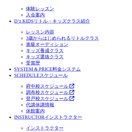
体験レッスン
入会案内
D’z KIDS
リトル・キッズクラス紹介
レッスン内容
3歳からはじめられるリトルクラス
進級オーディション
キッズ養成クラス
キッズ選抜クラス
受賞歴
SYSTEM & PRICE
料金システム
SCHEDULE
スケジュール
府中校スケジュール
調布校スケジュール
登戸校スケジュール
代講休講情報
休館案内
INSTRUCTOR
インストラクター
インストラクター