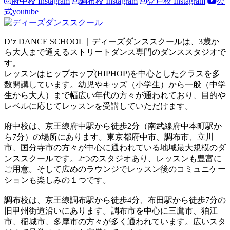
府中校 Instagram
調布校 Instagram
登戸校 Instagram
公
式youtube
D’z DANCE SCHOOL｜ディーズダンススクールは、3歳か
ら大人まで通えるストリートダンス専門のダンススタジオで
す。
レッスンはヒップホップ(HIPHOP)を中心としたクラスを多
数開講しています。幼児やキッズ（小学生）から一般（中学
生から大人）まで幅広い年代の方々が通われており、目的や
レベルに応じてレッスンを受講していただけます。
府中校は、京王線府中駅から徒歩2分（南武線府中本町駅か
ら7分）の場所にあります。東京都府中市、調布市、立川
市、国分寺市の方々が中心に通われている地域最大規模のダ
ンススクールです。2つのスタジオあり、レッスンも豊富に
ご用意。そして広めのラウンジでレッスン後のコミュニケー
ションも楽しみの１つです。
調布校は、京王線調布駅から徒歩4分、布田駅から徒歩7分の
旧甲州街道沿いにあります。調布市を中心に三鷹市、狛江
市、稲城市、多摩市の方々が多く通われています。広いスタ