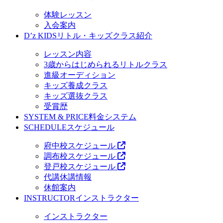
体験レッスン
入会案内
D’z KIDS
リトル・キッズクラス紹介
レッスン内容
3歳からはじめられるリトルクラス
進級オーディション
キッズ養成クラス
キッズ選抜クラス
受賞歴
SYSTEM & PRICE
料金システム
SCHEDULE
スケジュール
府中校スケジュール
調布校スケジュール
登戸校スケジュール
代講休講情報
休館案内
INSTRUCTOR
インストラクター
インストラクター