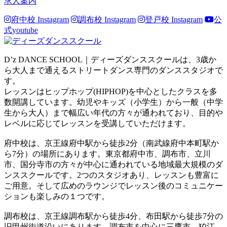
求人案内
府中校 Instagram
調布校 Instagram
登戸校 Instagram
公
式youtube
D’z DANCE SCHOOL｜ディーズダンススクールは、3歳か
ら大人まで通えるストリートダンス専門のダンススタジオで
す。
レッスンはヒップホップ(HIPHOP)を中心としたクラスを多
数開講しています。幼児やキッズ（小学生）から一般（中学
生から大人）まで幅広い年代の方々が通われており、目的や
レベルに応じてレッスンを受講していただけます。
府中校は、京王線府中駅から徒歩2分（南武線府中本町駅か
ら7分）の場所にあります。東京都府中市、調布市、立川
市、国分寺市の方々が中心に通われている地域最大規模のダ
ンススクールです。2つのスタジオあり、レッスンも豊富に
ご用意。そして広めのラウンジでレッスン後のコミュニケー
ションも楽しみの１つです。
調布校は、京王線調布駅から徒歩4分、布田駅から徒歩7分の
旧甲州街道沿いにあります。調布市を中心に三鷹市、狛江