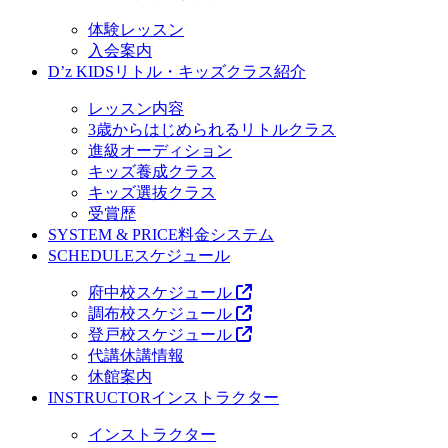
体験レッスン
入会案内
D’z KIDS
リトル・キッズクラス紹介
レッスン内容
3歳からはじめられるリトルクラス
進級オーディション
キッズ養成クラス
キッズ選抜クラス
受賞歴
SYSTEM & PRICE
料金システム
SCHEDULE
スケジュール
府中校スケジュール
調布校スケジュール
登戸校スケジュール
代講休講情報
休館案内
INSTRUCTOR
インストラクター
インストラクター