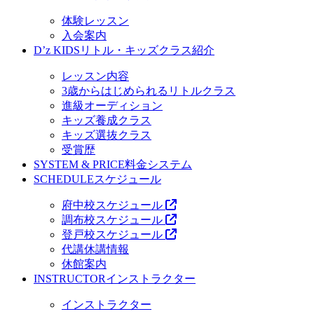
体験レッスン
入会案内
D’z KIDS
リトル・キッズクラス紹介
レッスン内容
3歳からはじめられるリトルクラス
進級オーディション
キッズ養成クラス
キッズ選抜クラス
受賞歴
SYSTEM & PRICE
料金システム
SCHEDULE
スケジュール
府中校スケジュール
調布校スケジュール
登戸校スケジュール
代講休講情報
休館案内
INSTRUCTOR
インストラクター
インストラクター