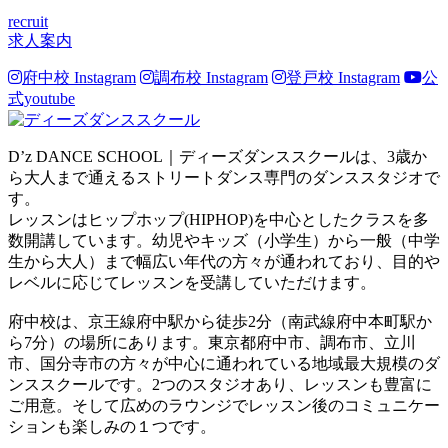
recruit
求人案内
府中校 Instagram
調布校 Instagram
登戸校 Instagram
公
式youtube
D’z DANCE SCHOOL｜ディーズダンススクールは、3歳か
ら大人まで通えるストリートダンス専門のダンススタジオで
す。
レッスンはヒップホップ(HIPHOP)を中心としたクラスを多
数開講しています。幼児やキッズ（小学生）から一般（中学
生から大人）まで幅広い年代の方々が通われており、目的や
レベルに応じてレッスンを受講していただけます。
府中校は、京王線府中駅から徒歩2分（南武線府中本町駅か
ら7分）の場所にあります。東京都府中市、調布市、立川
市、国分寺市の方々が中心に通われている地域最大規模のダ
ンススクールです。2つのスタジオあり、レッスンも豊富に
ご用意。そして広めのラウンジでレッスン後のコミュニケー
ションも楽しみの１つです。