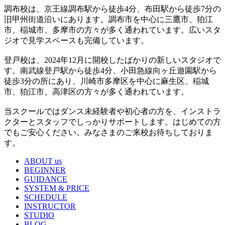
調布校は、京王線調布駅から徒歩4分、布田駅から徒歩7分の
旧甲州街道沿いにあります。調布市を中心に三鷹市、狛江
市、稲城市、多摩市の方々が多く通われています。広いスタ
ジオで見学スペースも完備しています。
登戸校は、2024年12月に開校したばかりの新しいスタジオで
す。南武線登戸駅から徒歩4分、小田急線向ヶ丘遊園駅から
徒歩3分の所にあり、川崎市多摩区を中心に麻生区、稲城
市、狛江市、高津区の方々が多く通われています。
当スクールではダンス未経験者や初心者の方を、インストラ
クターとスタッフでしっかりサポートします。はじめての方
でもご安心ください。みなさまのご来校お待ちしておりま
す。
ABOUT us
BEGINNER
GUIDANCE
SYSTEM & PRICE
SCHEDULE
INSTRUCTOR
STUDIO
BLOG