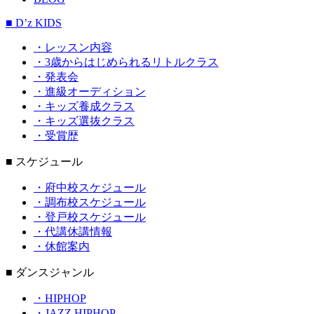
■ D’z KIDS
・レッスン内容
・3歳からはじめられるリトルクラス
・発表会
・進級オーディション
・キッズ養成クラス
・キッズ選抜クラス
・受賞歴
■ スケジュール
・府中校スケジュール
・調布校スケジュール
・登戸校スケジュール
・代講休講情報
・休館案内
■ ダンスジャンル
・HIPHOP
・JAZZ HIPHOP