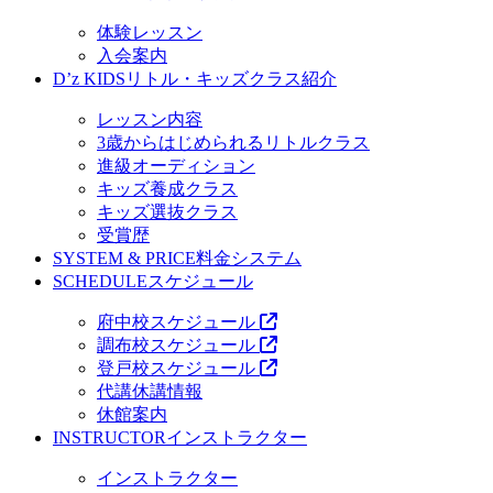
体験レッスン
入会案内
D’z KIDS
リトル・キッズクラス紹介
レッスン内容
3歳からはじめられるリトルクラス
進級オーディション
キッズ養成クラス
キッズ選抜クラス
受賞歴
SYSTEM & PRICE
料金システム
SCHEDULE
スケジュール
府中校スケジュール
調布校スケジュール
登戸校スケジュール
代講休講情報
休館案内
INSTRUCTOR
インストラクター
インストラクター