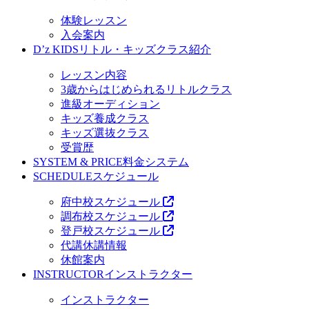
体験レッスン
入会案内
D’z KIDS
リトル・キッズクラス紹介
レッスン内容
3歳からはじめられるリトルクラス
進級オーディション
キッズ養成クラス
キッズ選抜クラス
受賞歴
SYSTEM & PRICE
料金システム
SCHEDULE
スケジュール
府中校スケジュール
調布校スケジュール
登戸校スケジュール
代講休講情報
休館案内
INSTRUCTOR
インストラクター
インストラクター