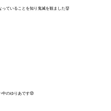
っていることを知り鬼滅を観ました👹
中のゆりあです😟