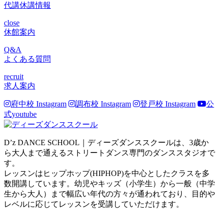
代講休講情報
close
休館案内
Q&A
よくある質問
recruit
求人案内
府中校 Instagram
調布校 Instagram
登戸校 Instagram
公
式youtube
D’z DANCE SCHOOL｜ディーズダンススクールは、3歳か
ら大人まで通えるストリートダンス専門のダンススタジオで
す。
レッスンはヒップホップ(HIPHOP)を中心としたクラスを多
数開講しています。幼児やキッズ（小学生）から一般（中学
生から大人）まで幅広い年代の方々が通われており、目的や
レベルに応じてレッスンを受講していただけます。