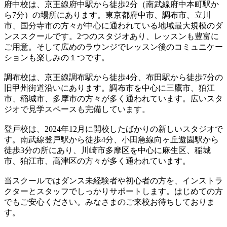
府中校は、京王線府中駅から徒歩2分（南武線府中本町駅か
ら7分）の場所にあります。東京都府中市、調布市、立川
市、国分寺市の方々が中心に通われている地域最大規模のダ
ンススクールです。2つのスタジオあり、レッスンも豊富に
ご用意。そして広めのラウンジでレッスン後のコミュニケー
ションも楽しみの１つです。
調布校は、京王線調布駅から徒歩4分、布田駅から徒歩7分の
旧甲州街道沿いにあります。調布市を中心に三鷹市、狛江
市、稲城市、多摩市の方々が多く通われています。広いスタ
ジオで見学スペースも完備しています。
登戸校は、2024年12月に開校したばかりの新しいスタジオで
す。南武線登戸駅から徒歩4分、小田急線向ヶ丘遊園駅から
徒歩3分の所にあり、川崎市多摩区を中心に麻生区、稲城
市、狛江市、高津区の方々が多く通われています。
当スクールではダンス未経験者や初心者の方を、インストラ
クターとスタッフでしっかりサポートします。はじめての方
でもご安心ください。みなさまのご来校お待ちしておりま
す。