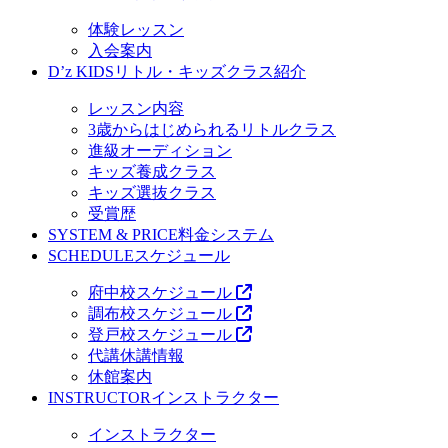
体験レッスン
入会案内
D’z KIDS
リトル・キッズクラス紹介
レッスン内容
3歳からはじめられるリトルクラス
進級オーディション
キッズ養成クラス
キッズ選抜クラス
受賞歴
SYSTEM & PRICE
料金システム
SCHEDULE
スケジュール
府中校スケジュール
調布校スケジュール
登戸校スケジュール
代講休講情報
休館案内
INSTRUCTOR
インストラクター
インストラクター