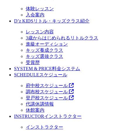
体験レッスン
入会案内
D’z KIDS
リトル・キッズクラス紹介
レッスン内容
3歳からはじめられるリトルクラス
進級オーディション
キッズ養成クラス
キッズ選抜クラス
受賞歴
SYSTEM & PRICE
料金システム
SCHEDULE
スケジュール
府中校スケジュール
調布校スケジュール
登戸校スケジュール
代講休講情報
休館案内
INSTRUCTOR
インストラクター
インストラクター