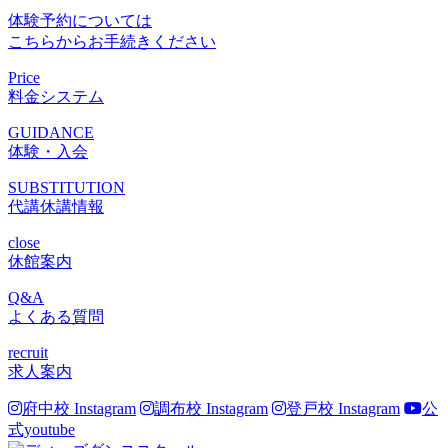
体験予約については
こちらからお手続きください
Price
料金システム
GUIDANCE
体験・入会
SUBSTITUTION
代講休講情報
close
休館案内
Q&A
よくある質問
recruit
求人案内
府中校 Instagram
調布校 Instagram
登戸校 Instagram
公
式youtube