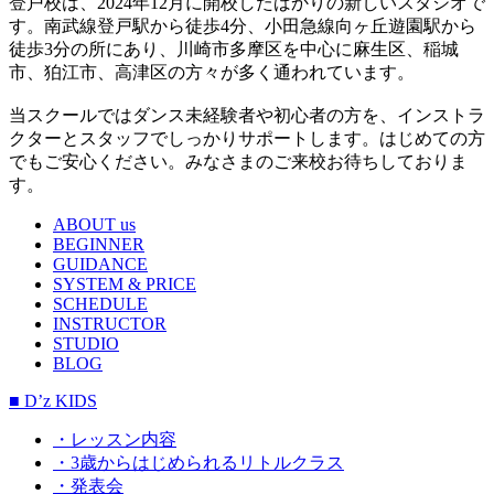
登戸校は、2024年12月に開校したばかりの新しいスタジオで
す。南武線登戸駅から徒歩4分、小田急線向ヶ丘遊園駅から
徒歩3分の所にあり、川崎市多摩区を中心に麻生区、稲城
市、狛江市、高津区の方々が多く通われています。
当スクールではダンス未経験者や初心者の方を、インストラ
クターとスタッフでしっかりサポートします。はじめての方
でもご安心ください。みなさまのご来校お待ちしておりま
す。
ABOUT us
BEGINNER
GUIDANCE
SYSTEM & PRICE
SCHEDULE
INSTRUCTOR
STUDIO
BLOG
■ D’z KIDS
・レッスン内容
・3歳からはじめられるリトルクラス
・発表会