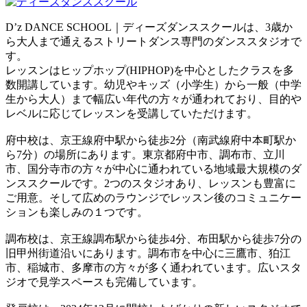
D’z DANCE SCHOOL｜ディーズダンススクールは、3歳か
ら大人まで通えるストリートダンス専門のダンススタジオで
す。
レッスンはヒップホップ(HIPHOP)を中心としたクラスを多
数開講しています。幼児やキッズ（小学生）から一般（中学
生から大人）まで幅広い年代の方々が通われており、目的や
レベルに応じてレッスンを受講していただけます。
府中校は、京王線府中駅から徒歩2分（南武線府中本町駅か
ら7分）の場所にあります。東京都府中市、調布市、立川
市、国分寺市の方々が中心に通われている地域最大規模のダ
ンススクールです。2つのスタジオあり、レッスンも豊富に
ご用意。そして広めのラウンジでレッスン後のコミュニケー
ションも楽しみの１つです。
調布校は、京王線調布駅から徒歩4分、布田駅から徒歩7分の
旧甲州街道沿いにあります。調布市を中心に三鷹市、狛江
市、稲城市、多摩市の方々が多く通われています。広いスタ
ジオで見学スペースも完備しています。