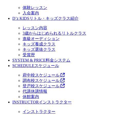
体験レッスン
入会案内
D’z KIDS
リトル・キッズクラス紹介
レッスン内容
3歳からはじめられるリトルクラス
進級オーディション
キッズ養成クラス
キッズ選抜クラス
受賞歴
SYSTEM & PRICE
料金システム
SCHEDULE
スケジュール
府中校スケジュール
調布校スケジュール
登戸校スケジュール
代講休講情報
休館案内
INSTRUCTOR
インストラクター
インストラクター