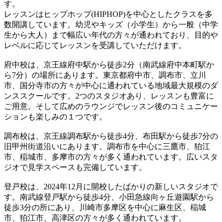
す。
レッスンはヒップホップ(HIPHOP)を中心としたクラスを多
数開講しています。幼児やキッズ（小学生）から一般（中学
生から大人）まで幅広い年代の方々が通われており、目的や
レベルに応じてレッスンを受講していただけます。
府中校は、京王線府中駅から徒歩2分（南武線府中本町駅か
ら7分）の場所にあります。東京都府中市、調布市、立川
市、国分寺市の方々が中心に通われている地域最大規模のダ
ンススクールです。2つのスタジオあり、レッスンも豊富に
ご用意。そして広めのラウンジでレッスン後のコミュニケー
ションも楽しみの１つです。
調布校は、京王線調布駅から徒歩4分、布田駅から徒歩7分の
旧甲州街道沿いにあります。調布市を中心に三鷹市、狛江
市、稲城市、多摩市の方々が多く通われています。広いスタ
ジオで見学スペースも完備しています。
登戸校は、2024年12月に開校したばかりの新しいスタジオで
す。南武線登戸駅から徒歩4分、小田急線向ヶ丘遊園駅から
徒歩3分の所にあり、川崎市多摩区を中心に麻生区、稲城
市、狛江市、高津区の方々が多く通われています。