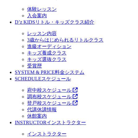
体験レッスン
入会案内
D’z KIDS
リトル・キッズクラス紹介
レッスン内容
3歳からはじめられるリトルクラス
進級オーディション
キッズ養成クラス
キッズ選抜クラス
受賞歴
SYSTEM & PRICE
料金システム
SCHEDULE
スケジュール
府中校スケジュール
調布校スケジュール
登戸校スケジュール
代講休講情報
休館案内
INSTRUCTOR
インストラクター
インストラクター